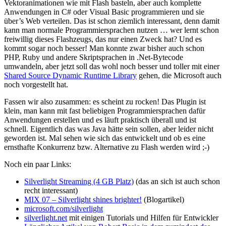
Vektoranimationen wie mit Flash basteln, aber auch komplette
Anwendungen in C# oder Visual Basic programmieren und sie
über’s Web verteilen. Das ist schon ziemlich interessant, denn damit
kann man normale Programmiersprachen nutzen … wer lernt schon
freiwillig dieses Flashzeugs, das nur einen Zweck hat? Und es
kommt sogar noch besser! Man konnte zwar bisher auch schon
PHP, Ruby und andere Skriptsprachen in .Net-Bytecode
umwandeln, aber jetzt soll das wohl noch besser und toller mit einer
Shared Source Dynamic Runtime Library
gehen, die Microsoft auch
noch vorgestellt hat.
Fassen wir also zusammen: es scheint zu rocken! Das Plugin ist
klein, man kann mit fast beliebigen Programmiersprachen dafür
Anwendungen erstellen und es läuft praktisch überall und ist
schnell. Eigentlich das was Java hätte sein sollen, aber leider nicht
geworden ist. Mal sehen wie sich das entwickelt und ob es eine
ernsthafte Konkurrenz bzw. Alternative zu Flash werden wird ;-)
Noch ein paar Links:
Silverlight Streaming (4 GB Platz)
(das an sich ist auch schon
recht interessant)
MIX 07 – Silverlight shines brighter!
(Blogartikel)
microsoft.com/silverlight
silverlight.net
mit einigen Tutorials und Hilfen für Entwickler