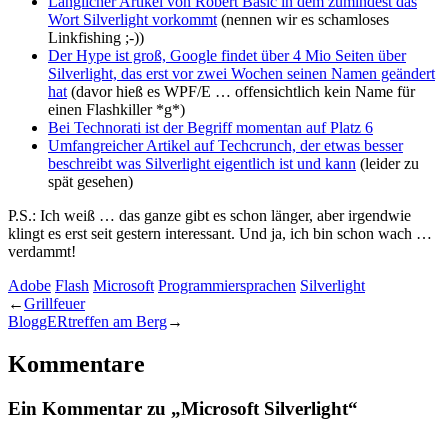
Länglicher Artikel von Robert Basic in dem zumindest das
Wort Silverlight vorkommt
(nennen wir es schamloses
Linkfishing ;-))
Der Hype ist groß, Google findet über 4 Mio Seiten über
Silverlight, das erst vor zwei Wochen seinen Namen geändert
hat
(davor hieß es WPF/E … offensichtlich kein Name für
einen Flashkiller *g*)
Bei Technorati ist der Begriff momentan auf Platz 6
Umfangreicher Artikel auf Techcrunch, der etwas besser
beschreibt was Silverlight eigentlich ist und kann
(leider zu
spät gesehen)
P.S.: Ich weiß … das ganze gibt es schon länger, aber irgendwie
klingt es erst seit gestern interessant. Und ja, ich bin schon wach …
verdammt!
Adobe
Flash
Microsoft
Programmiersprachen
Silverlight
←
Grillfeuer
BloggERtreffen am Berg
→
Kommentare
Ein Kommentar zu „Microsoft Silverlight“