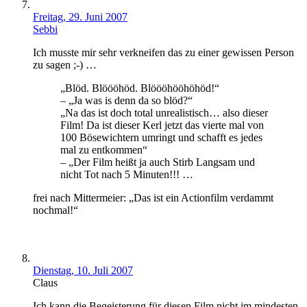
Freitag, 29. Juni 2007
Sebbi
Ich musste mir sehr verkneifen das zu einer gewissen Person
zu sagen ;-) …
„Blöd. Blöööhöd. Blöööhööhöhöd!“
– „Ja was is denn da so blöd?“
„Na das ist doch total unrealistisch… also dieser
Film! Da ist dieser Kerl jetzt das vierte mal von
100 Bösewichtern umringt und schafft es jedes
mal zu entkommen“
– „Der Film heißt ja auch Stirb Langsam und
nicht Tot nach 5 Minuten!!! …
frei nach Mittermeier: „Das ist ein Actionfilm verdammt
nochmal!“
Dienstag, 10. Juli 2007
Claus
Ich kann die Begeisterung für diesen Film nicht im mindesten