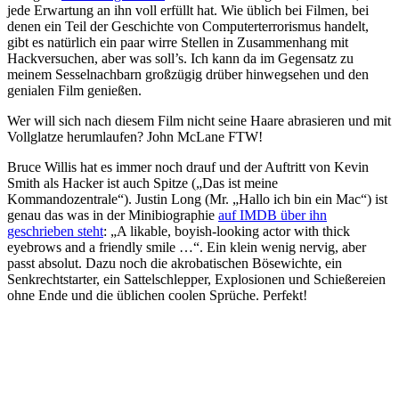
jede Erwartung an ihn voll erfüllt hat. Wie üblich bei Filmen, bei
denen ein Teil der Geschichte von Computerterrorismus handelt,
gibt es natürlich ein paar wirre Stellen in Zusammenhang mit
Hackversuchen, aber was soll’s. Ich kann da im Gegensatz zu
meinem Sesselnachbarn großzügig drüber hinwegsehen und den
genialen Film genießen.
Wer will sich nach diesem Film nicht seine Haare abrasieren und mit
Vollglatze herumlaufen? John McLane FTW!
Bruce Willis hat es immer noch drauf und der Auftritt von Kevin
Smith als Hacker ist auch Spitze („Das ist meine
Kommandozentrale“). Justin Long (Mr. „Hallo ich bin ein Mac“) ist
genau das was in der Minibiographie
auf IMDB über ihn
geschrieben steht
: „A likable, boyish-looking actor with thick
eyebrows and a friendly smile …“. Ein klein wenig nervig, aber
passt absolut. Dazu noch die akrobatischen Bösewichte, ein
Senkrechtstarter, ein Sattelschlepper, Explosionen und Schießereien
ohne Ende und die üblichen coolen Sprüche. Perfekt!