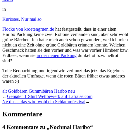
in
Kurioses
,
Nur mal so
Flocke von kroetengruen.de
hat festgestellt, dass in einer alten
Haribo Packung keine zwei Rottöne verhanden sind, aber sehr wohl
grüne Bärchen. Ich hatte mich auch schon gewundert, weil ich mich
nicht an eine Zeit ohne grüne Goldbären erinnern konnte. Welchen
Geschmack hatten sie den vorher und was war vorher Himbeer bzw.
Erdbeer, wenn sie
in der neuen Packung
dunkelrot bzw. hellrot
sind?
Tolle Beobachtung und irgendwie verhunzt das jetzt das Ergebnis
der aktuellen Umfrage, wenn die roten Bären früher etwas anderes
waren ;-)
alt
Goldbären
Gummibären
Haribo
neu
←
Genialer T-Shirt Wettbewerb auf Lafraise.com
Ne du … das wird wohl ein Schlammfestival
→
Kommentare
4 Kommentare zu „Nochmal Haribo“