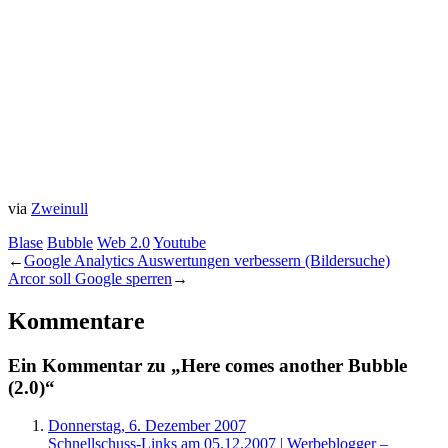
via
Zweinull
Blase
Bubble
Web 2.0
Youtube
←
Google Analytics Auswertungen verbessern (Bildersuche)
Arcor soll Google sperren
→
Kommentare
Ein Kommentar zu „Here comes another Bubble
(2.0)“
Donnerstag, 6. Dezember 2007
Schnellschuss-Links am 05.12.2007 | Werbeblogger –