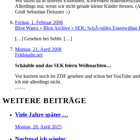
Wir sitzen da in unseren Erdhöhlen, schwenken Hakenkreuzfahne
Allerdings nur, wenn wir nicht gerade kleine Kinder fressen. 
Gruß Sebastian Deiszner :-)
Freitag, 1. Februar 2008
Blog Warez » Blog Archive » SEK: SchÃ¤ubles Eigenwillige
[…] Gesehen bei Sebbi. […]
Montag, 21. April 2008
Feldstudie.net
Schäuble und das SEK feiern Weihnachten…
Vor kurzem noch im ZDF gesehen und schon bei YouTube und S
ich mir allerdings nicht.
……
WEITERE BEITRÄGE
Viele Jahre später …
Montag, 28. April 2025
Nochmal ich wieder