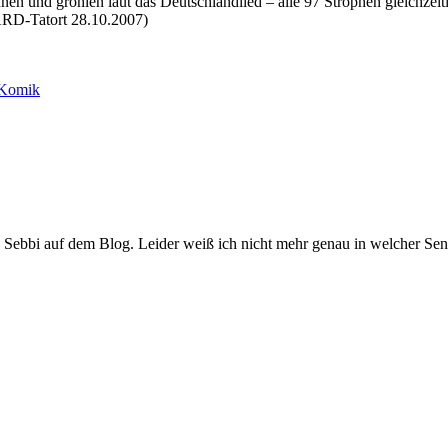
n und gröhlen laut das Deutschlandlied – alle 97 Strophen gleichzeiti
(ARD-Tatort 28.10.2007)
 Komik
ebbi auf dem Blog. Leider weiß ich nicht mehr genau in welcher Sen