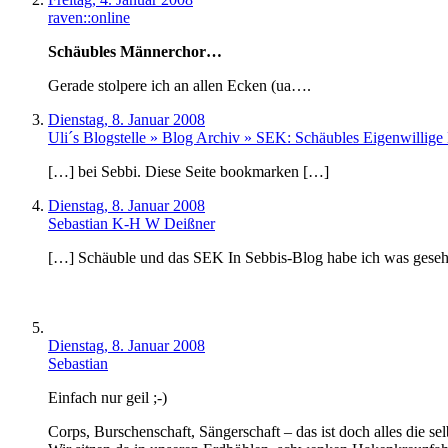
raven::online
Schäubles Männerchor…
Gerade stolpere ich an allen Ecken (ua….
Dienstag, 8. Januar 2008
Uli´s Blogstelle » Blog Archiv » SEK: Schäubles Eigenwillig
[…] bei Sebbi. Diese Seite bookmarken […]
Dienstag, 8. Januar 2008
Sebastian K-H W Deißner
[…] Schäuble und das SEK In Sebbis-Blog habe ich was gesehe
Dienstag, 8. Januar 2008
Sebastian
Einfach nur geil ;-)
Corps, Burschenschaft, Sängerschaft – das ist doch alles die se