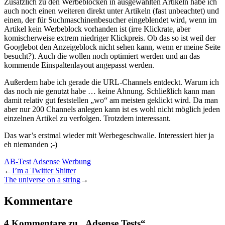
Zusätzlich zu den Werbeblöcken in ausgewählten Artikeln habe ich
auch noch einen weiteren direkt unter Artikeln (fast unbeachtet) und
einen, der für Suchmaschinenbesucher eingeblendet wird, wenn im
Artikel kein Werbeblock vorhanden ist (irre Klickrate, aber
komischerweise extrem niedriger Klickpreis. Ob das so ist weil der
Googlebot den Anzeigeblock nicht sehen kann, wenn er meine Seite
besucht?). Auch die wollen noch optimiert werden und an das
kommende Einspaltenlayout angepasst werden.
Außerdem habe ich gerade die URL-Channels entdeckt. Warum ich
das noch nie genutzt habe … keine Ahnung. Schließlich kann man
damit relativ gut feststellen „wo“ am meisten geklickt wird. Da man
aber nur 200 Channels anlegen kann ist es wohl nicht möglich jeden
einzelnen Artikel zu verfolgen. Trotzdem interessant.
Das war’s erstmal wieder mit Werbegeschwalle. Interessiert hier ja
eh niemanden ;-)
AB-Test
Adsense
Werbung
←
I’m a Twitter Shitter
The universe on a string
→
Kommentare
4 Kommentare zu „Adsense Tests“