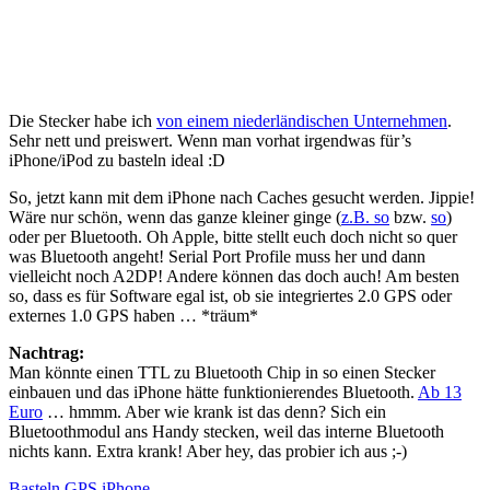
Die Stecker habe ich
von einem niederländischen Unternehmen
.
Sehr nett und preiswert. Wenn man vorhat irgendwas für’s
iPhone/iPod zu basteln ideal :D
So, jetzt kann mit dem iPhone nach Caches gesucht werden. Jippie!
Wäre nur schön, wenn das ganze kleiner ginge (
z.B. so
bzw.
so
)
oder per Bluetooth. Oh Apple, bitte stellt euch doch nicht so quer
was Bluetooth angeht! Serial Port Profile muss her und dann
vielleicht noch A2DP! Andere können das doch auch! Am besten
so, dass es für Software egal ist, ob sie integriertes 2.0 GPS oder
externes 1.0 GPS haben … *träum*
Nachtrag:
Man könnte einen TTL zu Bluetooth Chip in so einen Stecker
einbauen und das iPhone hätte funktionierendes Bluetooth.
Ab 13
Euro
… hmmm. Aber wie krank ist das denn? Sich ein
Bluetoothmodul ans Handy stecken, weil das interne Bluetooth
nichts kann. Extra krank! Aber hey, das probier ich aus ;-)
Basteln
GPS
iPhone