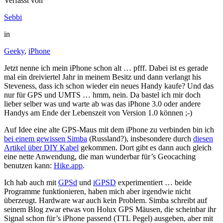
Verfasst von
Sebbi
in
Geeky
,
iPhone
Jetzt nenne ich mein iPhone schon alt … pfff. Dabei ist es gerade
mal ein dreiviertel Jahr in meinem Besitz und dann verlangt his
Steveness, dass ich schon wieder ein neues Handy kaufe? Und das
nur für GPS und UMTS … hmm, nein. Da bastel ich mir doch
lieber selber was und warte ab was das iPhone 3.0 oder andere
Handys am Ende der Lebenszeit von Version 1.0 können ;-)
Auf Idee eine alte GPS-Maus mit dem iPhone zu verbinden bin ich
bei einem gewissen Simba
(Russland?), insbesondere durch
diesen
Artikel über DIY Kabel
gekommen. Dort gibt es dann auch gleich
eine nette Anwendung, die man wunderbar für’s Geocaching
benutzen kann:
Hike.app
.
Ich hab auch mit
GPSd
und
iGPSD
experimentiert … beide
Programme funktionieren, haben mich aber irgendwie nicht
überzeugt. Hardware war auch kein Problem. Simba schreibt auf
seinem Blog zwar etwas von Holux GPS Mäusen, die scheinbar ihr
Signal schon für’s iPhone passend (TTL Pegel) ausgeben, aber mit