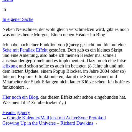
in
In eigener Sache
Neben Neuschnee, der wohl gleich verschmelzen wird, gibt es noch
was neues heute Morgen. Einen neuen Header im Blog!
Ich habe nach einer Funktion von jQuery gesucht und bin auf eine
Seite mit Parallax Effekt
gestoßen. Dort gab es ein kleines Skript
und eine Anleitung, also habe ich meinen Header mal schnell
auseinander gepfrimelt und es implementiert. Dazu noch eine Prise
iefixpng
und schon sollte es auch im betagten (8 Jahre alt und mit
dem letzten Update, einem Popup Blocker, im Jahre 2004 oder so)
Internet Explorer 6 funktionieren, damit die Siemensianer und
Mitarbeiter der Stadt Erlangen nicht lauter Klötze sehen. Ich hoffe es
funktioniert …
Hier noch ein Blog
, das diesen Effekt sehr schön eingebunden hat.
Was meint ihr? Zu übertrieben? ;-)
Header
jQuery
←
Google Kalender/Mail jetzt mit ActiveSync Protokoll
Growing Up in the Universe – Richard Dawkins
→