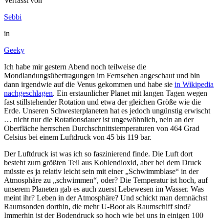
Verfasst von
Sebbi
in
Geeky
Ich habe mir gestern Abend noch teilweise die
Mondlandungsübertragungen im Fernsehen angeschaut und bin
dann irgendwie auf die Venus gekommen und habe sie
in Wikipedia
nachgeschlagen
. Ein erstaunlicher Planet mit langen Tagen wegen
fast stillstehender Rotation und etwa der gleichen Größe wie die
Erde. Unseren Schwesterplaneten hat es jedoch ungünstig erwischt
… nicht nur die Rotationsdauer ist ungewöhnlich, nein an der
Oberfläche herrschen Durchschnittstemperaturen von 464 Grad
Celsius bei einem Luftdruck von 45 bis 119 bar.
Der Luftdruck ist was ich so faszinierend finde. Die Luft dort
besteht zum größten Teil aus Kohlendioxid, aber bei dem Druck
müsste es ja relativ leicht sein mit einer „Schwimmblase“ in der
Atmosphäre zu „schwimmen“, oder? Die Temperatur ist hoch, auf
unserem Planeten gab es auch zuerst Lebewesen im Wasser. Was
meint ihr? Leben in der Atmosphäre? Und schickt man demnächst
Raumsonden dorthin, die mehr U-Boot als Raumschiff sind?
Immerhin ist der Bodendruck so hoch wie bei uns in einigen 100