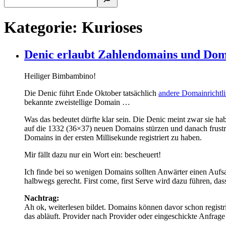
Kategorie:
Kurioses
Denic erlaubt Zahlendomains und Doma
Heiliger Bimbambino!
Die Denic führt Ende Oktober tatsächlich
andere Domainrichtli
bekannte zweistellige Domain …
Was das bedeutet dürfte klar sein. Die Denic meint zwar sie h
auf die 1332 (36×37) neuen Domains stürzen und danach frustrie
Domains in der ersten Millisekunde registriert zu haben.
Mir fällt dazu nur ein Wort ein: bescheuert!
Ich finde bei so wenigen Domains sollten Anwärter einen Aufs
halbwegs gerecht. First come, first Serve wird dazu führen, da
Nachtrag:
Ah ok, weiterlesen bildet. Domains können davor schon regist
das abläuft. Provider nach Provider oder eingeschickte Anfrag