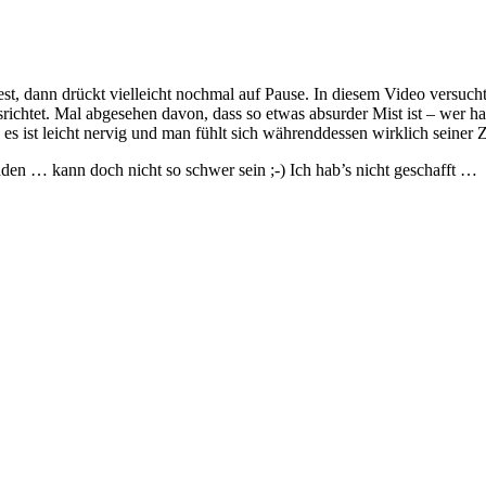
t lest, dann drückt vielleicht nochmal auf Pause. In diesem Video versu
chtet. Mal abgesehen davon, dass so etwas absurder Mist ist – wer hat
s ist leicht nervig und man fühlt sich währenddessen wirklich seiner Z
den … kann doch nicht so schwer sein ;-) Ich hab’s nicht geschafft …