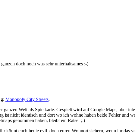
nzen doch noch was sehr unterhaltsames ;-)
ig:
Monopoly City Streets
.
 ganzen Welt als Spielkarte. Gespielt wird auf Google Maps, aber in
ist nicht identisch und dort wo ich wohne haben beide Fehler und weic
etmaps genommen haben, bleibt ein Rätsel ;-)
ihr könnt euch heute evtl. doch euren Wohnort sichern, wenn ihr das v