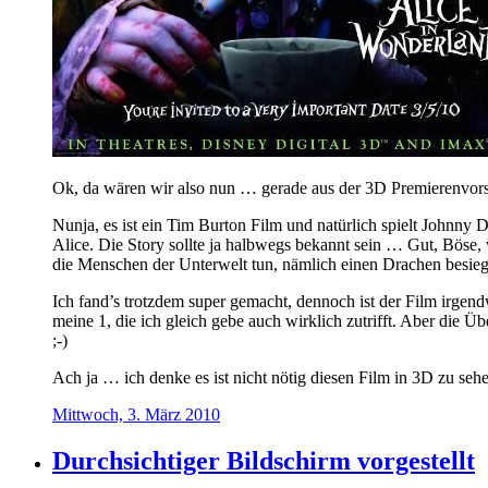
Ok, da wären wir also nun … gerade aus der 3D Premierenvor
Nunja, es ist ein Tim Burton Film und natürlich spielt Johnny
Alice. Die Story sollte ja halbwegs bekannt sein … Gut, Böse, 
die Menschen der Unterwelt tun, nämlich einen Drachen besiege
Ich fand’s trotzdem super gemacht, dennoch ist der Film irgen
meine 1, die ich gleich gebe auch wirklich zutrifft. Aber die Ü
;-)
Ach ja … ich denke es ist nicht nötig diesen Film in 3D zu s
Mittwoch, 3. März 2010
Durchsichtiger Bildschirm vorgestellt