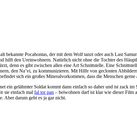
 die alt bekannte Pocahontas, der mit dem Wolf tanzt oder auch Last 
nd hilft den Ureinwohnern. Natürlich nicht ohne die Tochter des Häup
, denn es gibt zwischen allen eine Art Schnittstelle. Eine Schnittste
ern, den Na’vi, zu kommunizieren. Mit Hilfe von geclonten Abbildern i
findet sich ein großes Mineralvorkommen, dass die Menschen gerne 
chnet ein gelähmter Soldat kommt dann einfach so daher und ist zack 
r sie einfach mal
fal tor pan
– beiwohnen darf ist klar wie dieser Film a
. Aber darum geht es ja gar nicht.