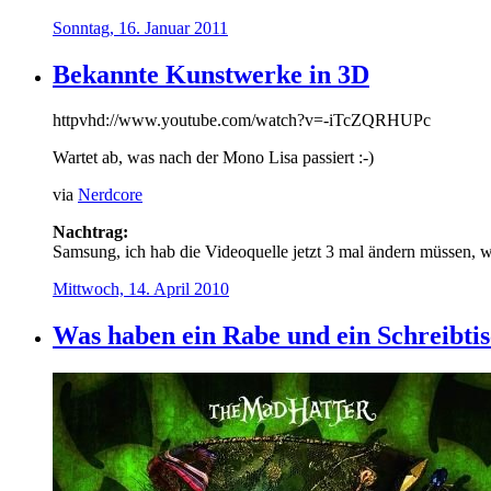
Sonntag, 16. Januar 2011
Bekannte Kunstwerke in 3D
httpvhd://www.youtube.com/watch?v=-iTcZQRHUPc
Wartet ab, was nach der Mono Lisa passiert :-)
via
Nerdcore
Nachtrag:
Samsung, ich hab die Videoquelle jetzt 3 mal ändern müssen, 
Mittwoch, 14. April 2010
Was haben ein Rabe und ein Schreibt