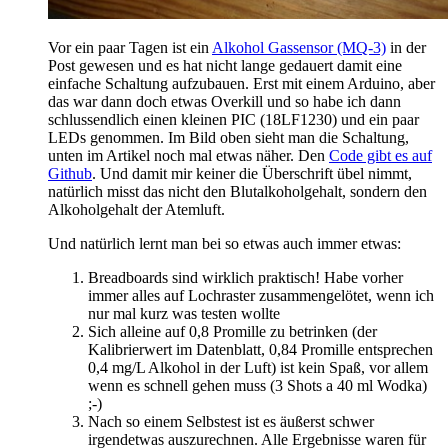
Vor ein paar Tagen ist ein
Alkohol Gassensor (MQ-3)
in der
Post gewesen und es hat nicht lange gedauert damit eine
einfache Schaltung aufzubauen. Erst mit einem Arduino, aber
das war dann doch etwas Overkill und so habe ich dann
schlussendlich einen kleinen PIC (18LF1230) und ein paar
LEDs genommen. Im Bild oben sieht man die Schaltung,
unten im Artikel noch mal etwas näher. Den
Code gibt es auf
Github
. Und damit mir keiner die Überschrift übel nimmt,
natürlich misst das nicht den Blutalkoholgehalt, sondern den
Alkoholgehalt der Atemluft.
Und natürlich lernt man bei so etwas auch immer etwas:
Breadboards sind wirklich praktisch! Habe vorher
immer alles auf Lochraster zusammengelötet, wenn ich
nur mal kurz was testen wollte
Sich alleine auf 0,8 Promille zu betrinken (der
Kalibrierwert im Datenblatt, 0,84 Promille entsprechen
0,4 mg/L Alkohol in der Luft) ist kein Spaß, vor allem
wenn es schnell gehen muss (3 Shots a 40 ml Wodka)
;-)
Nach so einem Selbstest ist es äußerst schwer
irgendetwas auszurechnen. Alle Ergebnisse waren für