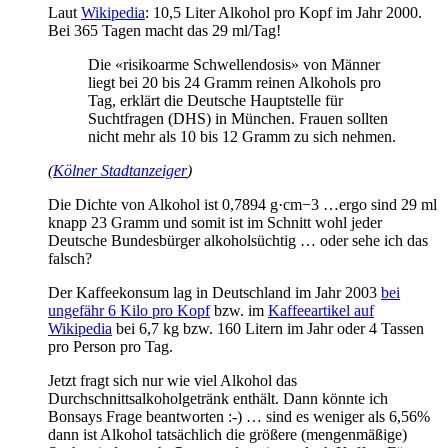
Laut
Wikipedia
: 10,5 Liter Alkohol pro Kopf im Jahr 2000.
Bei 365 Tagen macht das 29 ml/Tag!
Die «risikoarme Schwellendosis» von Männer
liegt bei 20 bis 24 Gramm reinen Alkohols pro
Tag, erklärt die Deutsche Hauptstelle für
Suchtfragen (DHS) in München. Frauen sollten
nicht mehr als 10 bis 12 Gramm zu sich nehmen.
(
Kölner Stadtanzeiger
)
Die Dichte von Alkohol ist 0,7894 g·cm−3 …ergo sind 29 ml
knapp 23 Gramm und somit ist im Schnitt wohl jeder
Deutsche Bundesbürger alkoholsüchtig … oder sehe ich das
falsch?
Der Kaffeekonsum lag in Deutschland im Jahr 2003
bei
ungefähr 6 Kilo pro Kopf
bzw. im
Kaffeeartikel auf
Wikipedia
bei 6,7 kg bzw. 160 Litern im Jahr oder 4 Tassen
pro Person pro Tag.
Jetzt fragt sich nur wie viel Alkohol das
Durchschnittsalkoholgetränk enthält. Dann könnte ich
Bonsays Frage beantworten :-) … sind es weniger als 6,56%
dann ist Alkohol tatsächlich die größere (mengenmäßige)