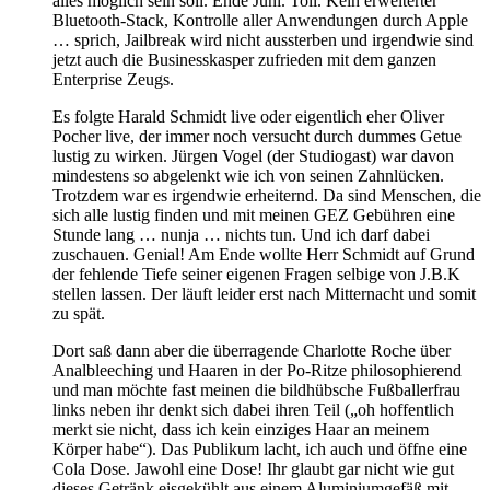
alles möglich sein soll. Ende Juni. Toll. Kein erweiterter
Bluetooth-Stack, Kontrolle aller Anwendungen durch Apple
… sprich, Jailbreak wird nicht aussterben und irgendwie sind
jetzt auch die Businesskasper zufrieden mit dem ganzen
Enterprise Zeugs.
Es folgte Harald Schmidt live oder eigentlich eher Oliver
Pocher live, der immer noch versucht durch dummes Getue
lustig zu wirken. Jürgen Vogel (der Studiogast) war davon
mindestens so abgelenkt wie ich von seinen Zahnlücken.
Trotzdem war es irgendwie erheiternd. Da sind Menschen, die
sich alle lustig finden und mit meinen GEZ Gebühren eine
Stunde lang … nunja … nichts tun. Und ich darf dabei
zuschauen. Genial! Am Ende wollte Herr Schmidt auf Grund
der fehlende Tiefe seiner eigenen Fragen selbige von J.B.K
stellen lassen. Der läuft leider erst nach Mitternacht und somit
zu spät.
Dort saß dann aber die überragende Charlotte Roche über
Analbleeching und Haaren in der Po-Ritze philosophierend
und man möchte fast meinen die bildhübsche Fußballerfrau
links neben ihr denkt sich dabei ihren Teil („oh hoffentlich
merkt sie nicht, dass ich kein einziges Haar an meinem
Körper habe“). Das Publikum lacht, ich auch und öffne eine
Cola Dose. Jawohl eine Dose! Ihr glaubt gar nicht wie gut
dieses Getränk eisgekühlt aus einem Aluminiumgefäß mit