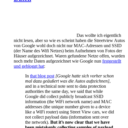
Das wollte ich eigentlich
nicht lesen, aber so wie es scheint haben die Streetview Autos
von Google wohl doch nicht nur MAC-Adressen und SSID
(der Name des Wifi Netzes) beim Aufnehmen von Fotos der
Häuser aufgezeichnet. Waren gefundene Netze offen, wurden
noch mehr Daten aufgezeichnet wie Google nun
festgestellt
und gebloggt hat
:
In
that blog post
[Google hatte sich vorher schon
mal dazu geäußert was die Autos aufzeichnen]
,
and in a technical note sent to data protection
authorities the same day, we said that while
Google did collect publicly broadcast SSID
information (the WiFi network name) and MAC
addresses (the unique number given to a device
like a WiFi router) using Street View cars, we did
not collect payload data (information sent over
the network).
But it’s now clear that we have
been mistakenly collecting samples of payload