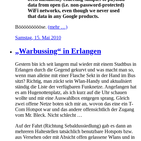
data from open (i.e. non-password-protected)
WiFi networks, even though we never used
that data in any Google products.
Böööööööööse.
(mehr …)
Samstag, 15. Mai 2010
„Warbussing“ in Erlangen
Gestern bin ich seit langem mal wieder mit einem Stadtbus in
Erlangen durch die Gegend gekurvt und was macht man so,
wenn man alleine mit einer Flasche Sekt in der Hand im Bus
sitzt? Richtig, man zückt sein Wlan-Handy und aktualisiert
ständig die Liste der verfügbaren Funknetze. Angefangen hat
es am Hugenottenplatz, als ich kurz auf die Uhr schauen
wollte und mir eine Auswahlbox entgegen sprang. Gleich
zwei offene Netze boten sich mir an, wovon das eine ein T-
Com Hotspot war und das andere offensichtlich der Zugang
vom Mr. Bleck. Nicht schlecht …
Auf der Fahrt (Richtung Sebaldussiedlung) gab es dann an
mehreren Haltestellen tatsächlich benutzbare Hotspots bzw.
aus Versehen oder mit Absicht offen gelassene Wlans und in