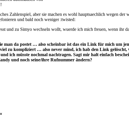
!
es Zahlenspiel, aber sie machen es wohl hauptsaechlich wegen der wac
efonieren und bald noch weniger :twisted:
t und zu Simyo wechseln wollt, wuerde ich mich freuen, wenn ihr dass
 man da postet … also scheinbar ist das ein Link für mich um j
 … viel zu kompliziert … also never mind, ich hab den Link gelö
nd ich müsste nochmal nachtragen. Sagt mir halt einfach bescheid (
s Handy und noch seine/ihre Rufnummer ändern?
“