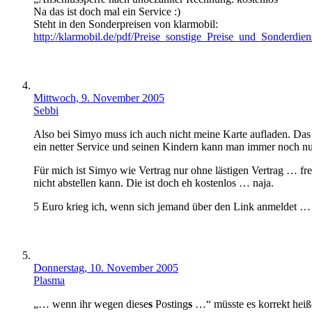
Na das ist doch mal ein Service :)
Steht in den Sonderpreisen von klarmobil:
http://klarmobil.de/pdf/Preise_sonstige_Preise_und_Sonderdien
Mittwoch, 9. November 2005
Sebbi
Also bei Simyo muss ich auch nicht meine Karte aufladen. Das
ein netter Service und seinen Kindern kann man immer noch n
Für mich ist Simyo wie Vertrag nur ohne lästigen Vertrag … fr
nicht abstellen kann. Die ist doch eh kostenlos … naja.
5 Euro krieg ich, wenn sich jemand über den Link anmeldet … w
Donnerstag, 10. November 2005
Plasma
„… wenn ihr wegen diese
s
Posting
s
…“ müsste es korrekt heißen