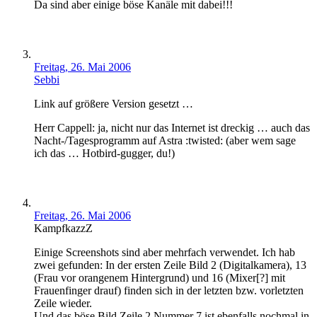
Da sind aber einige böse Kanäle mit dabei!!!
Freitag, 26. Mai 2006
Sebbi
Link auf größere Version gesetzt …
Herr Cappell: ja, nicht nur das Internet ist dreckig … auch das
Nacht-/Tagesprogramm auf Astra :twisted: (aber wem sage
ich das … Hotbird-gugger, du!)
Freitag, 26. Mai 2006
KampfkazzZ
Einige Screenshots sind aber mehrfach verwendet. Ich hab
zwei gefunden: In der ersten Zeile Bild 2 (Digitalkamera), 13
(Frau vor orangenem Hintergrund) und 16 (Mixer[?] mit
Frauenfinger drauf) finden sich in der letzten bzw. vorletzten
Zeile wieder.
Und das böse Bild Zeile 2 Nummer 7 ist ebenfalls nochmal in