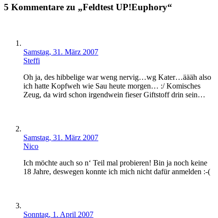
5 Kommentare zu „Feldtest UP!Euphory“
Samstag, 31. März 2007
Steffi
Oh ja, des hibbelige war weng nervig…wg Kater…äääh also
ich hatte Kopfweh wie Sau heute morgen… :/ Komisches
Zeug, da wird schon irgendwein fieser Giftstoff drin sein…
Samstag, 31. März 2007
Nico
Ich möchte auch so n‘ Teil mal probieren! Bin ja noch keine
18 Jahre, deswegen konnte ich mich nicht dafür anmelden :-(
Sonntag, 1. April 2007