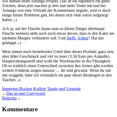
wie damals beim Amango-Projekt. Das ist ein eigentlich ein gutes
Zeichen, denn jetzt machen ja drei mal mehr Tester mit und bei
Amango war eine Vielzahl der Kommentare negativ, weil es doch
einige kleine Probleme gab, bei denen sich viele sofort aufgeregt
haben ;-)
Ach ja, auf der Flasche (kann man so kleine Dinger überhaupt
Flasche nennen) steht auch noch etwas davon, dass es den Kater am
nächsten Morgen verhindern soll. Und
Steffi
,
Arthur
? Hat das
geklappt ;-)
Mein immer noch bestehendes Urteil über dieses Produkt: ganz nett,
aber übler Geschmack und viel zu teuer (3,50 Euro pro Ampulle).
Hauptwirkungsstoff sind wohl die Wachmacher in der Flüssigkeit.
Ob es wirklich einen Unterschied zwischen den Sorten gibt werden
weitere Feldtests zeigen müssen … ihr seid gewarnt. Wenn ihr mit
mir weggeht, habe ich vermutlich ein paar dieser Biodrogen in den
Taschen ;-)
Immergut-Rocken
Koffein
Taurin
trnd
Upgrade
←
Das ist eine Currywurst
Buttocks
→
Kommentare