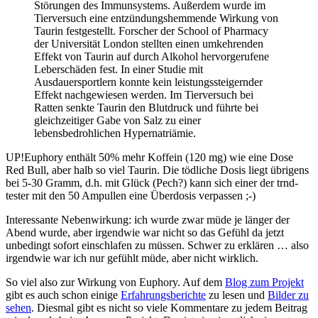
Störungen des Immunsystems. Außerdem wurde im
Tierversuch eine entzündungshemmende Wirkung von
Taurin festgestellt. Forscher der School of Pharmacy
der Universität London stellten einen umkehrenden
Effekt von Taurin auf durch Alkohol hervorgerufene
Leberschäden fest. In einer Studie mit
Ausdauersportlern konnte kein leistungssteigernder
Effekt nachgewiesen werden. Im Tierversuch bei
Ratten senkte Taurin den Blutdruck und führte bei
gleichzeitiger Gabe von Salz zu einer
lebensbedrohlichen Hypernatriämie.
UP!Euphory enthält 50% mehr Koffein (120 mg) wie eine Dose
Red Bull, aber halb so viel Taurin. Die tödliche Dosis liegt übrigens
bei 5-30 Gramm, d.h. mit Glück (Pech?) kann sich einer der trnd-
tester mit den 50 Ampullen eine Überdosis verpassen ;-)
Interessante Nebenwirkung: ich wurde zwar müde je länger der
Abend wurde, aber irgendwie war nicht so das Gefühl da jetzt
unbedingt sofort einschlafen zu müssen. Schwer zu erklären … also
irgendwie war ich nur gefühlt müde, aber nicht wirklich.
So viel also zur Wirkung von Euphory. Auf dem
Blog zum Projekt
gibt es auch schon einige
Erfahrungsberichte
zu lesen und
Bilder zu
sehen
. Diesmal gibt es nicht so viele Kommentare zu jedem Beitrag