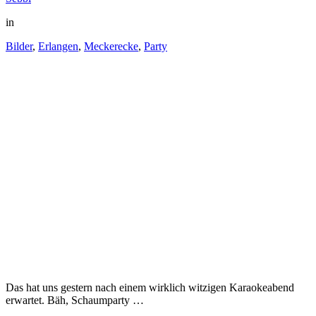
in
Bilder
,
Erlangen
,
Meckerecke
,
Party
Das hat uns gestern nach einem wirklich witzigen Karaokeabend
erwartet. Bäh, Schaumparty …