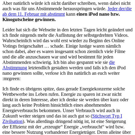
Aber natürlich würde ich nicht darüber schreiben, wenn dabei nicht
auch was für uns Abstimmende herausspringen würde.
Jeder der/die
ab dem 11. Februar mit abstimmt
kann
einen iPod nano bzw.
Kinogutscheine gewinnen.
Leider hat sich die Webseite in den letzten Tagen leicht geändert und
ich finde nirgends mehr die Auflistung der selbstgedrehten Videos.
Wahrscheinlich wird das wohl erst wieder zu Beginn des Online
Votings freigeschaltet … schade. Einige lustige waren nämlich
schon dabei, aber es waren insgesamt schon ziemlich viele Filme
und die alle anzuschauen war und wird bestimmt für jeden
Abstimmenden schwierig. Ich bin also gespannt wie sie
die
Abstimmung
letztendlich gestalten werden und falls ich den iPod
nano gewinnen sollte, verlose ich ihn natürlich an euch weiter
:mrgreen:
Ich finde es übrigens spitze, dass gerade Energiekonzerne solche
Wettbewerbe ins Leben rufen. Energie zu sparen ist zwar nicht
direkt in deren Interesse, aber ich denke sie werden über kurz oder
lang auch keine Problem hinsichtlich eines abnehmenden
Energieverbrauchs bekommen. Unser Verbrauch wird auch in
Zukunft weiter steigen und das ist auch gut so (
Stichwort Typ I
Zivilsation
). Was allerdings dringend nötig ist, ist eine Steigerung
der Effizienz mit der „erzeugte“ Energie „verbraucht“ wird bzw.
eine bessere Nutzung vorhandener Energieträger. Denn alleine über