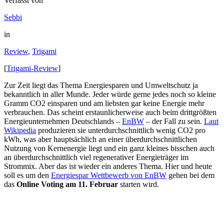
Verfasst von
Sebbi
in
Review
,
Trigami
[
Trigami-Review
]
Zur Zeit liegt das Thema Energiesparen und Umweltschutz ja
bekanntlich in aller Munde. Jeder würde gerne jedes noch so kleine
Gramm CO2 einsparen und am liebsten gar keine Energie mehr
verbrauchen. Das scheint erstaunlicherweise auch beim drittgrößten
Energieunternehmen Deutschlands –
EnBW
– der Fall zu sein.
Laut
Wikipedia
produzieren sie unterdurchschnittlich wenig CO2 pro
kWh, was aber hauptsächlich an einer überdurchschnittlichen
Nutzung von Kernenergie liegt und ein ganz kleines bisschen auch
an überdurchschnittlich viel regenerativer Energieträger im
Strommix. Aber das ist wieder ein anderes Thema. Hier und heute
soll es um den
Energiespar Wettbewerb von EnBW
gehen bei dem
das
Online Voting am 11. Februar
starten wird.