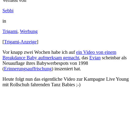
Verfasst von
Sebbi
in
Trigami
,
Werbung
[
Trigami-Anzeige
]
Vor knapp zwei Wochen habe ich auf
ein Video von einem
Breakdance Baby aufmerksam gemacht
, das
Evian
scheinbar als
Neuauflage ihres Babywerbespots von 1998
(
Erinnerungsauffrischung
) inszeniert hat.
Heute folgt nun das eigentliche Video zur Kampagne Live Young
mit Rollschuh fahrenden Tanz Babies ;-)