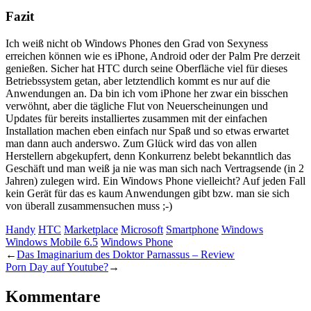
Fazit
Ich weiß nicht ob Windows Phones den Grad von Sexyness
erreichen können wie es iPhone, Android oder der Palm Pre derzeit
genießen. Sicher hat HTC durch seine Oberfläche viel für dieses
Betriebssystem getan, aber letztendlich kommt es nur auf die
Anwendungen an. Da bin ich vom iPhone her zwar ein bisschen
verwöhnt, aber die tägliche Flut von Neuerscheinungen und
Updates für bereits installiertes zusammen mit der einfachen
Installation machen eben einfach nur Spaß und so etwas erwartet
man dann auch anderswo. Zum Glück wird das von allen
Herstellern abgekupfert, denn Konkurrenz belebt bekanntlich das
Geschäft und man weiß ja nie was man sich nach Vertragsende (in 2
Jahren) zulegen wird. Ein Windows Phone vielleicht? Auf jeden Fall
kein Gerät für das es kaum Anwendungen gibt bzw. man sie sich
von überall zusammensuchen muss ;-)
Handy
HTC
Marketplace
Microsoft
Smartphone
Windows
Windows Mobile 6.5
Windows Phone
←
Das Imaginarium des Doktor Parnassus – Review
Porn Day auf Youtube?
→
Kommentare