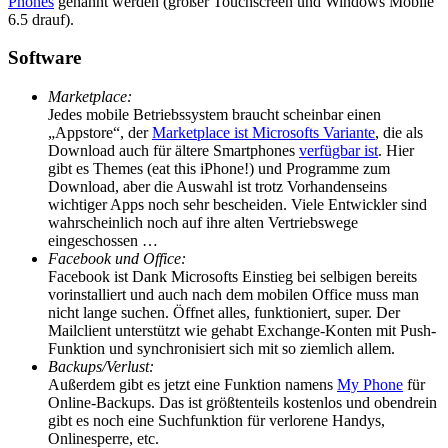
Phones
genannt werden (großer Touchscreen und Windows Mobile
6.5 drauf).
Software
Marketplace:
Jedes mobile Betriebssystem braucht scheinbar einen
„Appstore“, der
Marketplace ist Microsofts Variante
, die als
Download auch für ältere Smartphones
verfügbar ist
. Hier
gibt es Themes (eat this iPhone!) und Programme zum
Download, aber die Auswahl ist trotz Vorhandenseins
wichtiger Apps noch sehr bescheiden. Viele Entwickler sind
wahrscheinlich noch auf ihre alten Vertriebswege
eingeschossen …
Facebook und Office:
Facebook ist Dank Microsofts Einstieg bei selbigen bereits
vorinstalliert und auch nach dem mobilen Office muss man
nicht lange suchen. Öffnet alles, funktioniert, super. Der
Mailclient unterstützt wie gehabt Exchange-Konten mit Push-
Funktion und synchronisiert sich mit so ziemlich allem.
Backups/Verlust:
Außerdem gibt es jetzt eine Funktion namens
My Phone
für
Online-Backups. Das ist größtenteils kostenlos und obendrein
gibt es noch eine Suchfunktion für verlorene Handys,
Onlinesperre, etc.