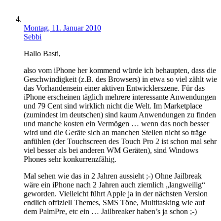
Montag, 11. Januar 2010
Sebbi
Hallo Basti,
also vom iPhone her kommend würde ich behaupten, dass die
Geschwindigkeit (z.B. des Browsers) in etwa so viel zählt wie
das Vorhandensein einer aktiven Entwicklerszene. Für das
iPhone erscheinen täglich mehrere interessante Anwendungen
und 79 Cent sind wirklich nicht die Welt. Im Marketplace
(zumindest im deutschen) sind kaum Anwendungen zu finden
und manche kosten ein Vermögen … wenn das noch besser
wird und die Geräte sich an manchen Stellen nicht so träge
anfühlen (der Touchscreen des Touch Pro 2 ist schon mal sehr
viel besser als bei anderen WM Geräten), sind Windows
Phones sehr konkurrenzfähig.
Mal sehen wie das in 2 Jahren aussieht ;-) Ohne Jailbreak
wäre ein iPhone nach 2 Jahren auch ziemlich „langweilig“
geworden. Vielleicht führt Apple ja in der nächsten Version
endlich offiziell Themes, SMS Töne, Multitasking wie auf
dem PalmPre, etc ein … Jailbreaker haben’s ja schon ;-)