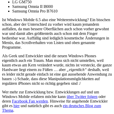
LG GM750
Samsung Omnia II I8000
Samsung Omnia Pro B7610
Ist Windows Mobile 6.5 also eine Weiterentwicklung? Ein bisschen
schon, aber der Unterschied zu vorher wird kaum jemandem
auffallen, da man bessere Oberflächen auch schon vorher gewohnt
war und damit alles größtenteils auch schon mit dem Finger
bedienbar war. Auffällig sind lediglich kosmetische Änderungen in
Menüs, das Scrollverhalten von Listen und oben genannte
Programme.
Als Geek und Entwickler sind die neuen Windows Phones
eigentlich auch ein Traum. Man muss sich nicht umstellen, weil
kaum etwas am Kern verändert wurde, nichts ist versteckt, die ganze
Hardware liegt einem zu Füßen … aber
„eigentlich“
deshalb, weil
es leider nicht gerade einfach ist eine gut aussehende Anwendung zu
bauen :-) Schade, dass diese Manipulationsmöglichkeiten auf
regulären iPhones nicht so richtig gegeben sind :/
Wer mehr zur Entwicklung bzw. Entwicklungen auf und um
Windows Mobile erfahren möchte kann
über Twitter folgen
oder
deren
Facebook Fan werden
. Hinweise für angehende Entwickler
gibt es
hier
und natürlich gibt es auch
ein deutsches Blog zum
Thema
.