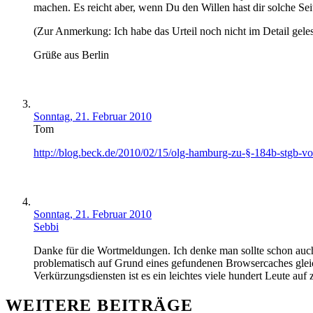
machen. Es reicht aber, wenn Du den Willen hast dir solche Sei
(Zur Anmerkung: Ich habe das Urteil noch nicht im Detail gele
Grüße aus Berlin
Sonntag, 21. Februar 2010
Tom
http://blog.beck.de/2010/02/15/olg-hamburg-zu-§-184b-stgb-vo
Sonntag, 21. Februar 2010
Sebbi
Danke für die Wortmeldungen. Ich denke man sollte schon auch d
problematisch auf Grund eines gefundenen Browsercaches glei
Verkürzungsdiensten ist es ein leichtes viele hundert Leute auf
WEITERE BEITRÄGE