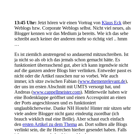
13:45 Uhr:
Jetzt hören wir einen Vortrag von
Klaus Eck
über
Weblogs bzw. Corporate Weblogs selbst. Nicht viel neues, als
Blogger kennen wir das Medium ja bereits. Wie ich das sehe
schreibt auch keiner der anderen mehr so richtig viel .. hmm
…
Es ist ziemlich anstrengend so andauernd mitzuschreiben. Ist
ja nicht so als ob ich das jemals schon gemacht hätte. Es
funktioniert überraschend gut, aber ich kann irgendwie nicht
auf die ganzen andere Blogs hier verlinken. Entweder passt es
nicht oder die Artikel rauschen nur so vorbei. Wie auch
immer, ich sitze zwischen Fabian (
www.themenrelevant.de
),
der uns im ersten Abschnitt mit UMTS versorgt hat, und
Andreas (
www.cappellmeister.com
). Mittlerweile haben wir
eine Bodenklappe geöffnet und einen Accesspoint an einen
der Ports angeschlossen und es funktioniert
unglaublicherweise. Danke NH Hotels! Hinter mir sitzen sehr
viele andere Blogger nicht ganz eindeutig zuordbar (ich
brauch wirklich mal eine Brille). Aber schaut euch einfach
den
ersten Artikel zu dem Thema
an. Dort sollten alle Blogs
verlinkt sein, die ihr Herrchen hierher gesendet haben. Falls