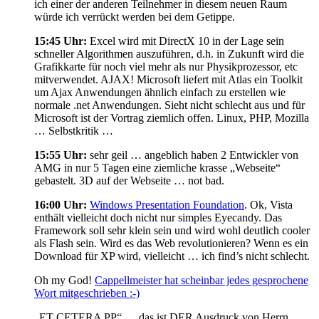
ich einer der anderen Teilnehmer in diesem neuen Raum
würde ich verrückt werden bei dem Getippe.
15:45 Uhr:
Excel wird mit DirectX 10 in der Lage sein
schneller Algorithmen auszuführen, d.h. in Zukunft wird die
Grafikkarte für noch viel mehr als nur Physikprozessor, etc
mitverwendet. AJAX! Microsoft liefert mit Atlas ein Toolkit
um Ajax Anwendungen ähnlich einfach zu erstellen wie
normale .net Anwendungen. Sieht nicht schlecht aus und für
Microsoft ist der Vortrag ziemlich offen. Linux, PHP, Mozilla
… Selbstkritik …
15:55 Uhr:
sehr geil … angeblich haben 2 Entwickler von
AMG in nur 5 Tagen eine ziemliche krasse „Webseite“
gebastelt. 3D auf der Webseite … not bad.
16:00 Uhr:
Windows Presentation Foundation
. Ok, Vista
enthält vielleicht doch nicht nur simples Eyecandy. Das
Framework soll sehr klein sein und wird wohl deutlich cooler
als Flash sein. Wird es das Web revolutionieren? Wenn es ein
Download für XP wird, vielleicht … ich find’s nicht schlecht.
Oh my God!
Cappellmeister hat scheinbar jedes gesprochene
Wort mitgeschrieben :-)
„ET CETERA PP“ … das ist DER Ausdruck von Herrn