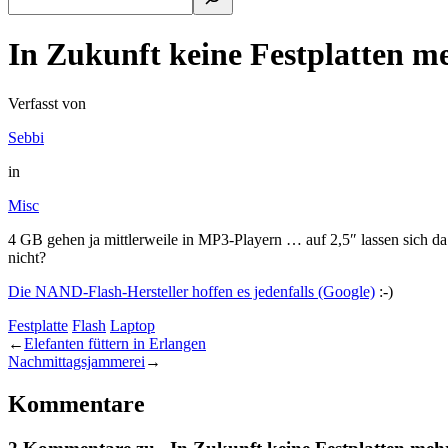
In Zukunft keine Festplatten m
Verfasst von
Sebbi
in
Misc
4 GB gehen ja mittlerweile in MP3-Playern … auf 2,5″ lassen sich 
nicht?
Die NAND-Flash-Hersteller hoffen es jedenfalls (Google)
:-)
Festplatte
Flash
Laptop
←
Elefanten füttern in Erlangen
Nachmittagsjammerei
→
Kommentare