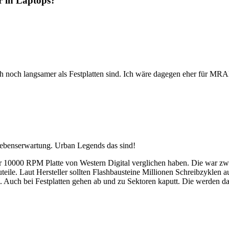
r in Laptops?“
h noch langsamer als Festplatten sind. Ich wäre dagegen eher für MR
 Lebenserwartung. Urban Legends das sind!
er 10000 RPM Platte von Western Digital verglichen haben. Die war zwar
ile. Laut Hersteller sollten Flashbausteine Millionen Schreibzyklen au
l. Auch bei Festplatten gehen ab und zu Sektoren kaputt. Die werden dan