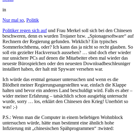
in
Nur mal so
,
Politik
Politiker regen sich auf
und Frau Merkel soll sich bei den Chinesen
beschweren, denn es wurden Trojaner bzw. „Spionagesoftware“ auf
Rechnern der Regierung gefunden. Wirklich? Ein typisches
Sommerlochthema, oder? Ich kann das ja nicht so recht glauben. So
soll ein gezielter Hackversuch aussehen? … sind doch eher wieder
nur unsichere PCs auf denen die Mitarbeiter eben mal wieder das
neueste Bürospielchen oder den neuesten Downloadbeschleuniger
installiert haben, der halt mit Spyware versehen war.
Ich würde das erstmal genauer untersuchen und wenn es die
Blödheit meiner Regierungsangestellten war, einfach die Klappe
halten und bevor ein anderes Land beschuldigt wird. Falls es aber –
wider meiner Erfahrung – tatsächlich schon ausgiebig untersucht
wurde, sorry … los, erklärt den Chinesen den Krieg! Unerhört so
was! ;-)
P.S.: Wenn man die Computer in einem beliebigen Wohnblock
untersuchen würde, hätte man bestimmt eine ähnlich hohe
Infizierung mit „chinesischen Spähprogrammen“ :twisted: