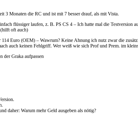
it 3 Monaten die RC und ist mit 7 besser drauf, als mit Vista.
infach flüssiger laufen, z. B. PS CS 4 – Ich hatte mal die Testversio
hilft oft auch)
ür 114 Euro (OEM) – Wawrum? Keine Ahnung ich nutz zwar die zusätzli
 mach auch keinen Fehlgriff. Wer weiß wie sich Prof und Prem. im kleins
n der Graka aufpassen
Version.
m.
, und daher: Warum mehr Geld ausgeben als nötig?