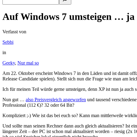
Auf Windows 7 umsteigen … ja 
Verfasst von
Sebbi
in
Geeky
,
Nur mal so
Am 22. Oktober erscheint Windows 7 in den Läden und ist damit offiz
Release Candidate spielen). Stellt sich nun die Frage wie man am leich
Ich für meinen Teil würde gerne umsteigen, denn XP ist nun ja auch s
Nun gut …
also Preisvergleich angeworfen
und tausend verschiedene
Professional (112 €)? 32 oder 64 Bit?
Kompliziert ;-) Wie ist das bei euch so? Kann man mittlerweile wirk
Und sollte man seinen Rechner dann auch gleich aktualisieren? Ist ei
längerer Zeit – der PC ist schon mal aktualisiert worden – riesig (
ich so viel Speicher lokal eigentlich nicht brauche …