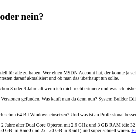
oder nein?
iell für alle zu haben. Wer einen MSDN Account hat, der konnte ja sc
testen darauf aktualisiert und ob man das überhaupt tun sollte.
chon 8 oder 9 Jahre alt wenn ich mich recht erinnere und was ich bish
 Versionen gefunden. Was kauft man da denn nun? System Builder Edit
lich schon 64 Bit Windows einsetzen? Und was ist an Professional bess
n 2 Jahre alter Dual Core Opteron mit 2,6 GHz und 3 GB RAM (die 32 Bi
2x 160 GB im Raid0 und 2x 120 GB in Raid1) und super schnell waren.
Ei