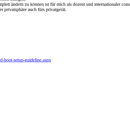
lett ändern zu können ist für mich als dozent und internationaler consu
er privatsphäre auch fürs privatgerät.
-boot-setup-guideline.aspx