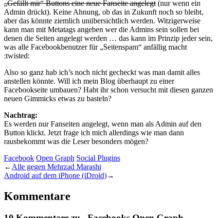
„Gefällt mir“ Buttons eine neue Fanseite angelegt
(nur wenn ein
Admin drückt). Keine Ahnung, ob das in Zukunft noch so bleibt,
aber das könnte ziemlich unübersichtlich werden. Witzigerweise
kann man mit Metatags angeben wer die Admins sein sollen bei
denen die Seiten angelegt werden … das kann im Prinzip jeder sein,
was alle Facebookbenutzer für „Seitenspam“ anfällig macht
:twisted:
Also so ganz hab ich’s noch nicht gecheckt was man damit alles
anstellen könnte. Will ich mein Blog überhaupt zu einer
Facebookseite umbauen? Habt ihr schon versucht mit diesen ganzen
neuen Gimmicks etwas zu basteln?
Nachtrag:
Es werden nur Fanseiten angelegt, wenn man als Admin auf den
Button klickt. Jetzt frage ich mich allerdings wie man dann
rausbekommt was die Leser besonders mögen?
Facebook
Open Graph
Social Plugins
←
Alle gegen Mehrzad Marashi
Android auf dem iPhone (iDroid)
→
Kommentare
10 Kommentare zu „Facebooks Open Graph