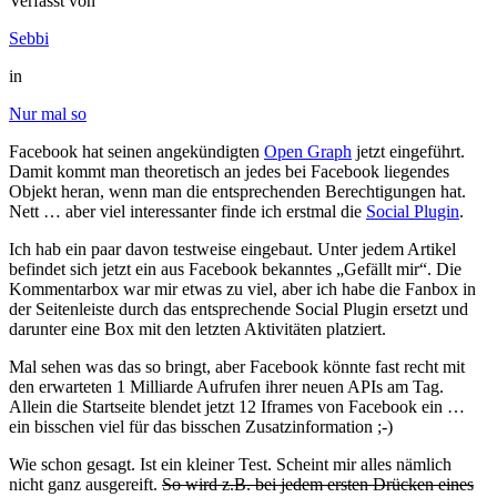
Verfasst von
Sebbi
in
Nur mal so
Facebook hat seinen angekündigten
Open Graph
jetzt eingeführt.
Damit kommt man theoretisch an jedes bei Facebook liegendes
Objekt heran, wenn man die entsprechenden Berechtigungen hat.
Nett … aber viel interessanter finde ich erstmal die
Social Plugin
.
Ich hab ein paar davon testweise eingebaut. Unter jedem Artikel
befindet sich jetzt ein aus Facebook bekanntes „Gefällt mir“. Die
Kommentarbox war mir etwas zu viel, aber ich habe die Fanbox in
der Seitenleiste durch das entsprechende Social Plugin ersetzt und
darunter eine Box mit den letzten Aktivitäten platziert.
Mal sehen was das so bringt, aber Facebook könnte fast recht mit
den erwarteten 1 Milliarde Aufrufen ihrer neuen APIs am Tag.
Allein die Startseite blendet jetzt 12 Iframes von Facebook ein …
ein bisschen viel für das bisschen Zusatzinformation ;-)
Wie schon gesagt. Ist ein kleiner Test. Scheint mir alles nämlich
nicht ganz ausgereift.
So wird z.B. bei jedem ersten Drücken eines