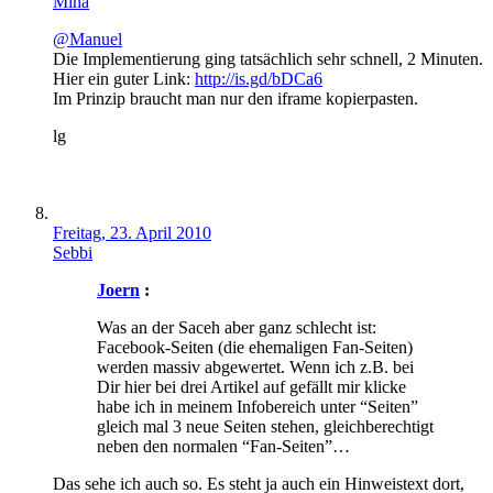
Miha
@Manuel
Die Implementierung ging tatsächlich sehr schnell, 2 Minuten.
Hier ein guter Link:
http://is.gd/bDCa6
Im Prinzip braucht man nur den iframe kopierpasten.
lg
Freitag, 23. April 2010
Sebbi
Joern
:
Was an der Saceh aber ganz schlecht ist:
Facebook-Seiten (die ehemaligen Fan-Seiten)
werden massiv abgewertet. Wenn ich z.B. bei
Dir hier bei drei Artikel auf gefällt mir klicke
habe ich in meinem Infobereich unter “Seiten”
gleich mal 3 neue Seiten stehen, gleichberechtigt
neben den normalen “Fan-Seiten”…
Das sehe ich auch so. Es steht ja auch ein Hinweistext dort,