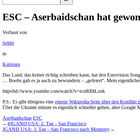
ESC – Aserbaidschan hat gewo
Verfasst von
Sebbi
in
Kurioses
Das Land, das keiner richtig schreiben kann, hat den Eurovision So
… Boobs gab es ja auch zu bewundern – „gefeiert“. Mein eigentlicher F
httpvhd://www.youtube.com/watch?v=rcnRI0tLznk
P.S.: Es gibt übrigens eine
eigene Wikipedia-Seite über den Konflikt
Über die Ukraine müsste es eigentlich schneller gehen, aber Google 
Aserbaidschan
ESC
←
#JGAND USA: 2. Tag – San Francisco
JGAND USA: 3. Tag – San Francisco nach Monterey
→