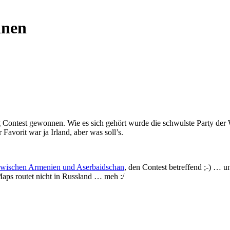
nnen
ng Contest gewonnen. Wie es sich gehört wurde die schwulste Party de
avorit war ja Irland, aber was soll’s.
 zwischen Armenien und Aserbaidschan
, den Contest betreffend ;-) … 
Maps routet nicht in Russland … meh :/