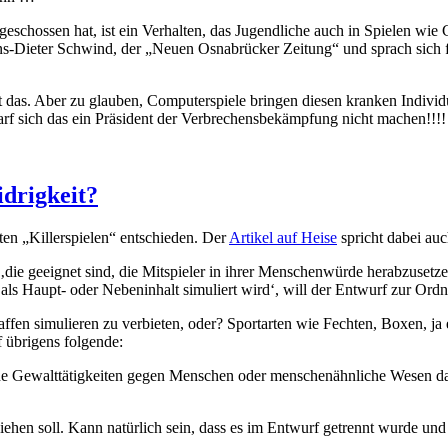
geschossen hat, ist ein Verhalten, das Jugendliche auch in Spielen wie 
s-Dieter Schwind, der „Neuen Osnabrücker Zeitung“ und sprach sich f
das. Aber zu glauben, Computerspiele bringen diesen kranken Individuen
arf sich das ein Präsident der Verbrechensbekämpfung nicht machen!!!!
drigkeit?
en „Killerspielen“ entschieden. Der
Artikel auf Heise
spricht dabei auch
a, ‚die geeignet sind, die Mitspieler in ihrer Menschenwürde herabzuset
ls Haupt- oder Nebeninhalt simuliert wird‘, will der Entwurf zur Ordn
en simulieren zu verbieten, oder? Sportarten wie Fechten, Boxen, ja e
f übrigens folgende:
 Gewalttätigkeiten gegen Menschen oder menschenähnliche Wesen darst
ziehen soll. Kann natürlich sein, dass es im Entwurf getrennt wurde und