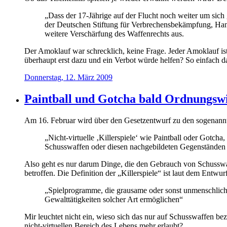
„Dass der 17-Jährige auf der Flucht noch weiter um sich 
der Deutschen Stiftung für Verbrechensbekämpfung, Han
weitere Verschärfung des Waffenrechts aus.
Der Amoklauf war schrecklich, keine Frage. Jeder Amoklauf ist 
überhaupt erst dazu und ein Verbot würde helfen? So einfach d
Donnerstag, 12. März 2009
Paintball und Gotcha bald Ordnungswi
Am 16. Februar wird über den Gesetzentwurf zu den sogenannt
„Nicht-virtuelle ‚Killerspiele‘ wie Paintball oder Gotch
Schusswaffen oder diesen nachgebildeten Gegenständen a
Also geht es nur darum Dinge, die den Gebrauch von Schusswaff
betroffen. Die Definition der „Killerspiele“ ist laut dem Entwur
„Spielprogramme, die grausame oder sonst unmenschliche
Gewalttätigkeiten solcher Art ermöglichen“
Mir leuchtet nicht ein, wieso sich das nur auf Schusswaffen be
nicht-virtuellen Bereich des Lebens mehr erlaubt?