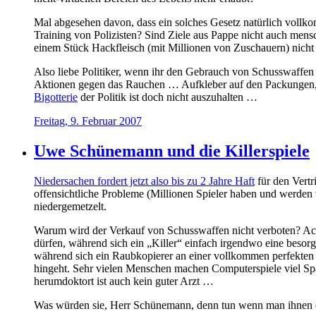
Mal abgesehen davon, dass ein solches Gesetz natürlich voll
Training von Polizisten? Sind Ziele aus Pappe nicht auch mens
einem Stück Hackfleisch (mit Millionen von Zuschauern) nicht 
Also liebe Politiker, wenn ihr den Gebrauch von Schusswaffen
Aktionen gegen das Rauchen … Aufkleber auf den Packungen, ha
Bigotterie
der Politik ist doch nicht auszuhalten …
Freitag, 9. Februar 2007
Uwe Schünemann und die Killerspiele
Niedersachen fordert jetzt also bis zu 2 Jahre Haft
für den Vertr
offensichtliche Probleme (Millionen Spieler haben und werden v
niedergemetzelt.
Warum wird der Verkauf von Schusswaffen nicht verboten? Ach ja
dürfen, während sich ein „Killer“ einfach irgendwo eine besor
während sich ein Raubkopierer an einer vollkommen perfekten 
hingeht. Sehr vielen Menschen machen Computerspiele viel Spa
herumdoktort ist auch kein guter Arzt …
Was würden sie, Herr Schünemann, denn tun wenn man ihnen d