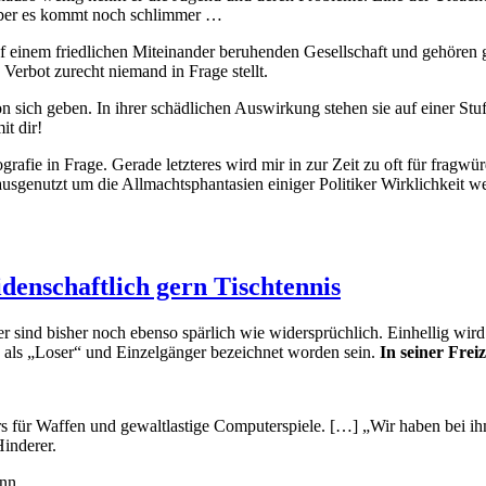
 aber es kommt noch schlimmer …
f einem friedlichen Miteinander beruhenden Gesellschaft und gehören 
n Verbot zurecht niemand in Frage stellt.
on sich geben. In ihrer schädlichen Auswirkung stehen sie auf einer Stuf
t dir!
rafie in Frage. Gerade letzteres wird mir in zur Zeit zu oft für fragwür
genutzt um die Allmachtsphantasien einiger Politiker Wirklichkeit we
eidenschaftlich gern Tischtennis
sind bisher noch ebenso spärlich wie widersprüchlich. Einhellig wird er
n als „Loser“ und Einzelgänger bezeichnet worden sein.
In seiner Freiz
ers für Waffen und gewaltlastige Computerspiele. […] „Wir haben bei i
inderer.
Denn …