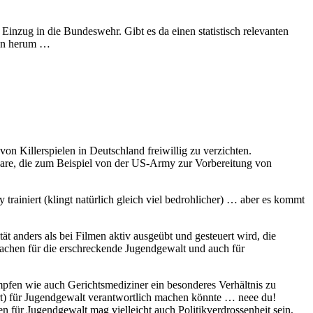
Einzug in die Bundeswehr. Gibt es da einen statistisch relevanten
öten herum …
on Killerspielen in Deutschland freiwillig zu verzichten.
tware, die zum Beispiel von der US-Army zur Vorbereitung von
rainiert (klingt natürlich gleich viel bedrohlicher) … aber es kommt
ät anders als bei Filmen aktiv ausgeübt und gesteuert wird, die
rsachen für die erschreckende Jugendgewalt und auch für
umpfen wie auch Gerichtsmediziner ein besonderes Verhältnis zu
iert) für Jugendgewalt verantwortlich machen könnte … neee du!
für Jugendgewalt mag vielleicht auch Politikverdrossenheit sein,