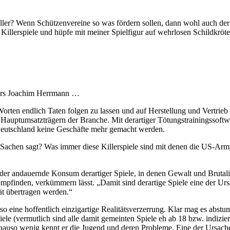
iller? Wenn Schützenvereine so was fördern sollen, dann wohl auch der 
 Killerspiele und hüpfe mit meiner Spielfigur auf wehrlosen Schildkr
ters Joachim Herrmann …
rten endlich Taten folgen zu lassen und auf Herstellung und Vertrieb v
n Hauptumsatzträgern der Branche. Mit derartiger Tötungstrainingssof
Deutschland keine Geschäfte mehr gemacht werden.
Sachen sagt? Was immer diese Killerspiele sind mit denen die US-Army t
 der andauernde Konsum derartiger Spiele, in denen Gewalt und Brutalit
u empfinden, verkümmern lässt. „Damit sind derartige Spiele eine der U
ät übertragen werden.“
o eine hoffentlich einzigartige Realitätsverzerrung. Klar mag es abst
Spiele (vermutlich sind alle damit gemeinten Spiele eh ab 18 bzw. indiz
so wenig kennt er die Jugend und deren Probleme. Eine der Ursachen 