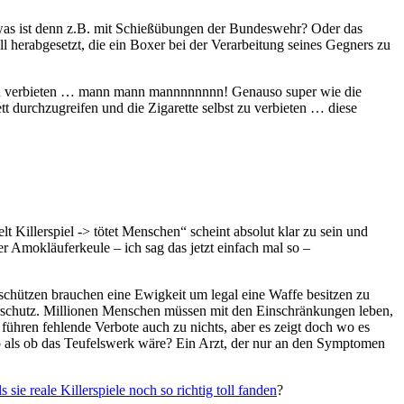
was ist denn z.B. mit Schießübungen der Bundeswehr? Oder das
 herabgesetzt, die ein Boxer bei der Verarbeitung seines Gegners zu
er zu verbieten … mann mann mannnnnnnn! Genauso super wie die
 durchzugreifen und die Zigarette selbst zu verbieten … diese
 Killerspiel -> tötet Menschen“ scheint absolut klar zu sein und
r Amokläuferkeule – ich sag das jetzt einfach mal so –
tschützen brauchen eine Ewigkeit um legal eine Waffe besitzen zu
ierschutz. Millionen Menschen müssen mit den Einschränkungen leben,
ühren fehlende Verbote auch zu nichts, aber es zeigt doch wo es
o als ob das Teufelswerk wäre? Ein Arzt, der nur an den Symptomen
ls sie reale Killerspiele noch so richtig toll fanden
?