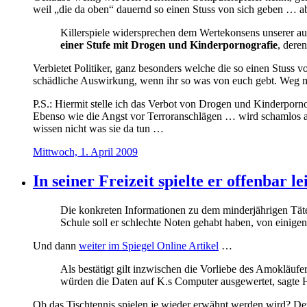
weil „die da oben“ dauernd so einen Stuss von sich geben …
Killerspiele widersprechen dem Wertekonsens unserer au
einer Stufe mit Drogen und Kinderpornografie
, dere
Verbietet Politiker, ganz besonders welche die so einen Stuss v
schädliche Auswirkung, wenn ihr so was von euch gebt. Weg mi
P.S.: Hiermit stelle ich das Verbot von Drogen und Kinderpornog
Ebenso wie die Angst vor Terroranschlägen … wird schamlos aus
wissen nicht was sie da tun …
Mittwoch, 1. April 2009
In seiner Freizeit spielte er offenbar l
Die konkreten Informationen zu dem minderjährigen Täter 
Schule soll er schlechte Noten gehabt haben, von einige
Und dann
weiter im Spiegel Online Artikel
…
Als bestätigt gilt inzwischen die Vorliebe des Amokläuf
würden die Daten auf K.s Computer ausgewertet, sagte H
Ob das Tischtennis spielen je wieder erwähnt werden wird? 