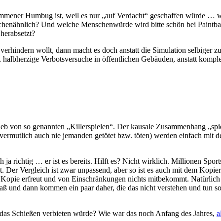
kommener Humbug ist, weil es nur „auf Verdacht“ geschaffen würde … 
chenähnlich? Und welche Menschenwürde wird bitte schön bei Paintball
herabsetzt?
 verhindern wollt, dann macht es doch anstatt die Simulation selbig
lbherzige Verbotsversuche in öffentlichen Gebäuden, anstatt komplett
ieb von so genannten „Killerspielen“. Der kausale Zusammenhang „spielt
ermutlich auch nie jemanden getötet bzw. töten) werden einfach mit de
 richtig … er ist es bereits. Hilft es? Nicht wirklich. Millionen Spor
gt. Der Vergleich ist zwar unpassend, aber so ist es auch mit dem Kop
Kopie erfreut und von Einschränkungen nichts mitbekommt. Natürlich f
ß und dann kommen ein paar daher, die das nicht verstehen und tun s
as Schießen verbieten würde? Wie war das noch Anfang des Jahres,
a