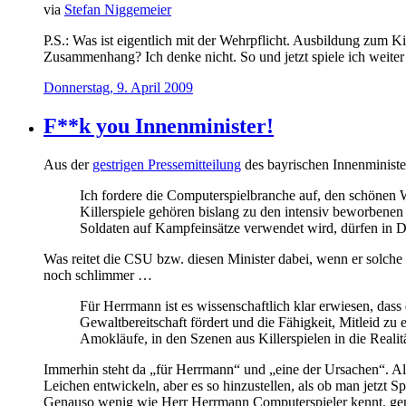
via
Stefan Niggemeier
P.S.: Was ist eigentlich mit der Wehrpflicht. Ausbildung zum K
Zusammenhang? Ich denke nicht. So und jetzt spiele ich weiter
Donnerstag, 9. April 2009
F**k you Innenminister!
Aus der
gestrigen Pressemitteilung
des bayrischen Innenminis
Ich fordere die Computerspielbranche auf, den schönen Wo
Killerspiele gehören bislang zu den intensiv beworbene
Soldaten auf Kampfeinsätze verwendet wird, dürfen in 
Was reitet die CSU bzw. diesen Minister dabei, wenn er solche 
noch schlimmer …
Für Herrmann ist es wissenschaftlich klar erwiesen, dass
Gewaltbereitschaft fördert und die Fähigkeit, Mitleid z
Amokläufe, in den Szenen aus Killerspielen in die Realit
Immerhin steht da „für Herrmann“ und „eine der Ursachen“. Als
Leichen entwickeln, aber es so hinzustellen, als ob man jetzt 
Genauso wenig wie Herr Herrmann Computerspieler kennt, genau