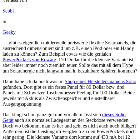
Verfasst von
Sebbi
in
Geeky
… gibt es eigentlich mittlerweile preiswerte flexible Solarpanels, die
ausreichend dimensioniert sind um z.B. einen iPod oder ein Handy
laden zu können? Zum Beispiel etwas wie die genialen
PowerPockets von Reware
. 150 Dollar für die kleinste Variante ist
aber leider immer noch ziemlich teuer. Sollte das mit all dem Hype
um Solarenergie nicht langsam mal in bezahlbare Sphären kommen?
Dann habe ich da noch was im
Shop eines Herstellers namens Solio
gefunden. Dort gibt es ein festes Panel für 80 Dollar bzw. drei
Panels mit Schweizer Taschenmesser Feeling für 100 Dollar. Beide
jeweils mit Akkus als Zwischenspeicher und einstellbarer
Ausgangsspannung.
Das klingt schon ganz gut und vor allem lässt sich
dieses Solio
Gerät
auch als normales Ladegerät an der Steckdose verwenden.
Doch wo bekommt man es her und geht es nicht auch noch billiger?
Außerdem ist die Leistung im Vergleich zu den PowerPockets doch
sehr gering. Die kleinste Variante dort kommt auf 433 mA bei 12