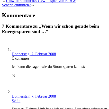
←
Umweltfreundliches Gewinnspiel von EnBW
Scharia einführen?
→
Kommentare
7 Kommentare zu „Wenn wir schon gerade beim
Energiesparen sind …“
Donnerstag, 7. Februar 2008
Ökohannes
Ich kann die sagen wie du Strom sparen kannst:
;-)
Donnerstag, 7. Februar 2008
Sebbi
Spamer! Deinen Link habe ich gelöscht. Statt einer schwarzen