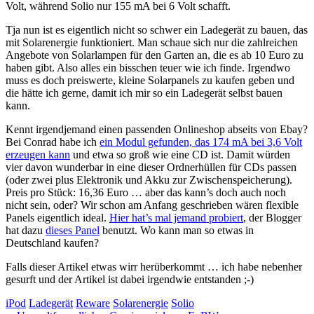
Volt, während Solio nur 155 mA bei 6 Volt schafft.
Tja nun ist es eigentlich nicht so schwer ein Ladegerät zu bauen, das
mit Solarenergie funktioniert. Man schaue sich nur die zahlreichen
Angebote von Solarlampen für den Garten an, die es ab 10 Euro zu
haben gibt. Also alles ein bisschen teuer wie ich finde. Irgendwo
muss es doch preiswerte, kleine Solarpanels zu kaufen geben und
die hätte ich gerne, damit ich mir so ein Ladegerät selbst bauen
kann.
Kennt irgendjemand einen passenden Onlineshop abseits von Ebay?
Bei Conrad habe ich
ein Modul gefunden, das 174 mA bei 3,6 Volt
erzeugen kann
und etwa so groß wie eine CD ist. Damit würden
vier davon wunderbar in eine dieser Ordnerhüllen für CDs passen
(oder zwei plus Elektronik und Akku zur Zwischenspeicherung).
Preis pro Stück: 16,36 Euro … aber das kann’s doch auch noch
nicht sein, oder? Wir schon am Anfang geschrieben wären flexible
Panels eigentlich ideal.
Hier hat’s mal jemand probiert
, der Blogger
hat dazu
dieses Panel
benutzt. Wo kann man so etwas in
Deutschland kaufen?
Falls dieser Artikel etwas wirr herüberkommt … ich habe nebenher
gesurft und der Artikel ist dabei irgendwie entstanden ;-)
iPod
Ladegerät
Reware
Solarenergie
Solio