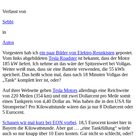
Verfasst von
Sebbi
in
Autos
Vorgestern hab ich
ein paar Bilder von Elektro-Rennkisten
gepostet.
Vom links abgebildeten
Tesla Roadster
ist bekannt, dass der Motor
185 kW liefert. Ich nehme an das wäre der Spitzenwert bei Vollgas.
Weiter weiß man, dass sie eine Batterie verwenden, die 55 kWh
speichert. Das heißt schon mal, dass nach 18 Minuten Vollgas der
„Tank“ komplett leer ist, oder?
Auf ihrer Webseite geben
Tesla Motors
allerdings eine Reichweite
von 220 Meilen (354 km) und mit zwei Dollarcent pro Meile somit
einen Tankpreis von 4,40 Dollar an. Was haben die in den USA für
Strompreise? Pro Kilowattstunde wären das ja nur 8 Dollarcent oder
5 Eurocent.
Schauen wir mal kurz bei EON vorbei
. 18,5 Eurocent kostet hier in
Bayern die Kilowattstunde. Aber gut … „eine Tankfüllung“ würde
auch so nur knapp über 10 Euro kosten. Gar nicht so schlecht, oder?