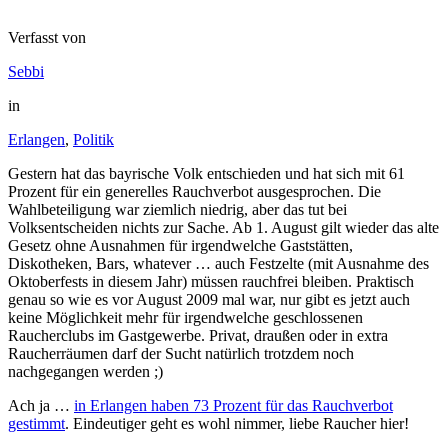
Verfasst von
Sebbi
in
Erlangen
,
Politik
Gestern hat das bayrische Volk entschieden und hat sich mit 61
Prozent für ein generelles Rauchverbot ausgesprochen. Die
Wahlbeteiligung war ziemlich niedrig, aber das tut bei
Volksentscheiden nichts zur Sache. Ab 1. August gilt wieder das alte
Gesetz ohne Ausnahmen für irgendwelche Gaststätten,
Diskotheken, Bars, whatever … auch Festzelte (mit Ausnahme des
Oktoberfests in diesem Jahr) müssen rauchfrei bleiben. Praktisch
genau so wie es vor August 2009 mal war, nur gibt es jetzt auch
keine Möglichkeit mehr für irgendwelche geschlossenen
Raucherclubs im Gastgewerbe. Privat, draußen oder in extra
Raucherräumen darf der Sucht natürlich trotzdem noch
nachgegangen werden ;)
Ach ja …
in Erlangen haben 73 Prozent für das Rauchverbot
gestimmt
. Eindeutiger geht es wohl nimmer, liebe Raucher hier!