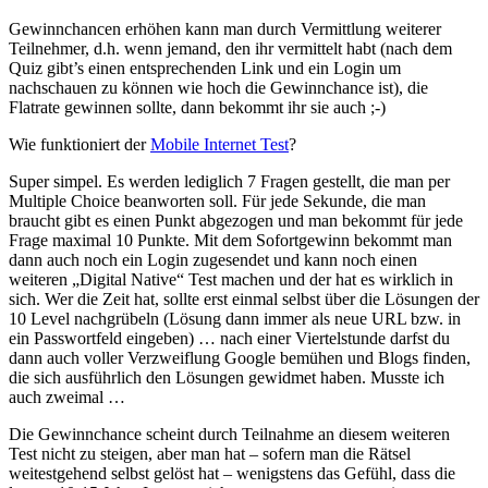
Gewinnchancen erhöhen kann man durch Vermittlung weiterer
Teilnehmer, d.h. wenn jemand, den ihr vermittelt habt (nach dem
Quiz gibt’s einen entsprechenden Link und ein Login um
nachschauen zu können wie hoch die Gewinnchance ist), die
Flatrate gewinnen sollte, dann bekommt ihr sie auch ;-)
Wie funktioniert der
Mobile Internet Test
?
Super simpel. Es werden lediglich 7 Fragen gestellt, die man per
Multiple Choice beanworten soll. Für jede Sekunde, die man
braucht gibt es einen Punkt abgezogen und man bekommt für jede
Frage maximal 10 Punkte. Mit dem Sofortgewinn bekommt man
dann auch noch ein Login zugesendet und kann noch einen
weiteren „Digital Native“ Test machen und der hat es wirklich in
sich. Wer die Zeit hat, sollte erst einmal selbst über die Lösungen der
10 Level nachgrübeln (Lösung dann immer als neue URL bzw. in
ein Passwortfeld eingeben) … nach einer Viertelstunde darfst du
dann auch voller Verzweiflung Google bemühen und Blogs finden,
die sich ausführlich den Lösungen gewidmet haben. Musste ich
auch zweimal …
Die Gewinnchance scheint durch Teilnahme an diesem weiteren
Test nicht zu steigen, aber man hat – sofern man die Rätsel
weitestgehend selbst gelöst hat – wenigstens das Gefühl, dass die