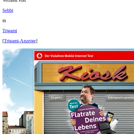
Verfasst von
Sebbi
in
Trigami
[
Trigami-Anzeige
]