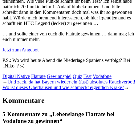
teilnehmen. Wie viele Punkte schafft ihr beim Test? Ich selbst habe
natürlich 70 Punkte beim 1. Anlauf hinbekommen. Und bitte
schreibt dann in den Kommentaren doch mal was ihr so gewonnen
habt. Würde mich brennend interessieren, ob hier irgendjemand es
schafft ein HTC Legend (lecker) zu gewinnen …
… und sollte einer von euch die Flatrate gewinnen … dann mag ich
euch nimmer mehr.
Jetzt zum Angebot
P.S.: Wo wird heute Abend die Niederlage Spaniens verfolgt? Bei
„Niko“? ;-)
Digital Native
Flatrate
Gewinnspiel
Quiz
Test
Vodafone
←
Und zack, da hat Bayern wieder ein (fast) absolutes Rauchverbot!
Wo ist dieses Oberhausen und wie schmeckt eigentlich Krake?
→
Kommentare
5 Kommentare zu „Lebenslange Flatrate bei
Vodafone zu gewinnen“