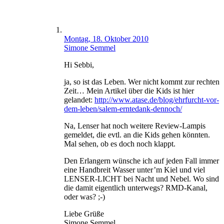
Montag, 18. Oktober 2010
Simone Semmel
Hi Sebbi,
ja, so ist das Leben. Wer nicht kommt zur rechten
Zeit… Mein Artikel über die Kids ist hier
gelandet:
http://www.atase.de/blog/ehrfurcht-vor-
dem-leben/salem-erntedank-dennoch/
Na, Lenser hat noch weitere Review-Lampis
gemeldet, die evtl. an die Kids gehen könnten.
Mal sehen, ob es doch noch klappt.
Den Erlangern wünsche ich auf jeden Fall immer
eine Handbreit Wasser unter’m Kiel und viel
LENSER-LICHT bei Nacht und Nebel. Wo sind
die damit eigentlich unterwegs? RMD-Kanal,
oder was? ;-)
Liebe Grüße
Simone Semmel