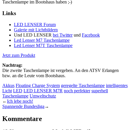
Taschenlampe im Bootshaus haben ;-)
Links
LED LENSER Forum
Galerie mit Lichtbildern
Und LED LENSER
bei Twitter
und
Facebook
Led Lenser M7 Taschenlampe
Led Lenser M7T Taschenlampe
Jetzt zum Produkt
Nachtrag:
Die zweite Taschenlampe ist vergeben. An den ATSV Erlangen
bzw. an die Leute vom Bootshaus.
Akkus
Floating Charge System
geregelte Taschenlampe
intelligentes
Licht
LED
LED LENSER M7R
noch perfekter
superhell
Taschenlampe
Umweltschutz
←
Ich lebe noch!
Spannende Bundesliga
→
Kommentare