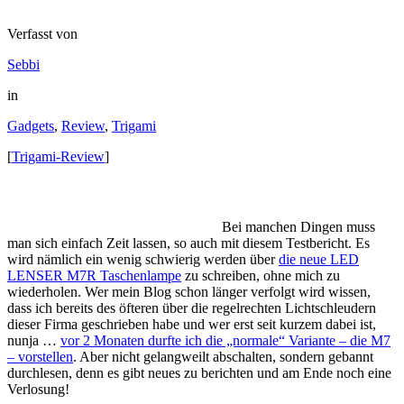
Verfasst von
Sebbi
in
Gadgets
,
Review
,
Trigami
[
Trigami-Review
]
Bei manchen Dingen muss
man sich einfach Zeit lassen, so auch mit diesem Testbericht. Es
wird nämlich ein wenig schwierig werden über
die neue LED
LENSER M7R Taschenlampe
zu schreiben, ohne mich zu
wiederholen. Wer mein Blog schon länger verfolgt wird wissen,
dass ich bereits des öfteren über die regelrechten Lichtschleudern
dieser Firma geschrieben habe und wer erst seit kurzem dabei ist,
nunja …
vor 2 Monaten durfte ich die „normale“ Variante – die M7
– vorstellen
. Aber nicht gelangweilt abschalten, sondern gebannt
durchlesen, denn es gibt neues zu berichten und am Ende noch eine
Verlosung!