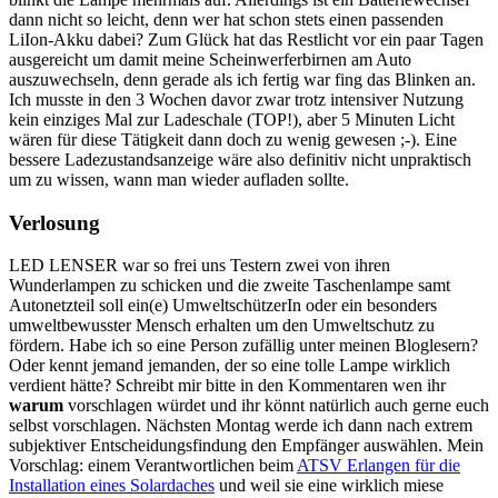
dann nicht so leicht, denn wer hat schon stets einen passenden
LiIon-Akku dabei? Zum Glück hat das Restlicht vor ein paar Tagen
ausgereicht um damit meine Scheinwerferbirnen am Auto
auszuwechseln, denn gerade als ich fertig war fing das Blinken an.
Ich musste in den 3 Wochen davor zwar trotz intensiver Nutzung
kein einziges Mal zur Ladeschale (TOP!), aber 5 Minuten Licht
wären für diese Tätigkeit dann doch zu wenig gewesen ;-). Eine
bessere Ladezustandsanzeige wäre also definitiv nicht unpraktisch
um zu wissen, wann man wieder aufladen sollte.
Verlosung
LED LENSER war so frei uns Testern zwei von ihren
Wunderlampen zu schicken und die zweite Taschenlampe samt
Autonetzteil soll ein(e) UmweltschützerIn oder ein besonders
umweltbewusster Mensch erhalten um den Umweltschutz zu
fördern. Habe ich so eine Person zufällig unter meinen Bloglesern?
Oder kennt jemand jemanden, der so eine tolle Lampe wirklich
verdient hätte? Schreibt mir bitte in den Kommentaren wen ihr
warum
vorschlagen würdet und ihr könnt natürlich auch gerne euch
selbst vorschlagen. Nächsten Montag werde ich dann nach extrem
subjektiver Entscheidungsfindung den Empfänger auswählen. Mein
Vorschlag: einem Verantwortlichen beim
ATSV Erlangen für die
Installation eines Solardaches
und weil sie eine wirklich miese