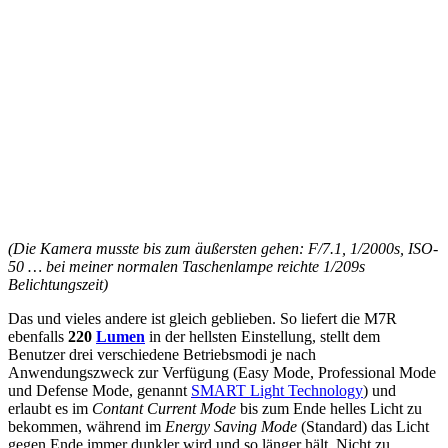
(Die Kamera musste bis zum äußersten gehen: F/7.1, 1/2000s, ISO-
50 … bei meiner normalen Taschenlampe reichte 1/209s
Belichtungszeit)
Das und vieles andere ist gleich geblieben. So liefert die M7R
ebenfalls
220
Lumen
in der hellsten Einstellung, stellt dem
Benutzer drei verschiedene Betriebsmodi je nach
Anwendungszweck zur Verfügung (Easy Mode, Professional Mode
und Defense Mode, genannt
SMART Light Technology
) und
erlaubt es im
Contant Current Mode
bis zum Ende helles Licht zu
bekommen, während im
Energy Saving Mode
(Standard) das Licht
gegen Ende immer dunkler wird und so länger hält. Nicht zu