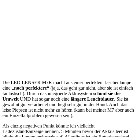
Die LED LENSER M7R macht aus einer perfekten Taschenlampe
eine
„noch perfektere“
(jaja, das geht gar nicht, aber sie ist einfach
fantastisch). Durch das integrierte Akkusystem
schont sie die
Umwelt
UND hat sogar noch eine
längere Leuchtdauer
. Sie ist
gewohnt gut verarbeitet und liegt sehr gut in der Hand. Auch das
leise Piepsen ist nicht mehr zu hören (kann bei meiner M7 aber auch
ein Einzelfallproblem gewesen sein).
Als einzig negativen Punkt könnte ich vielleicht
Ladezustandsanzeige nennen. 5 Minuten bevor der Akkus leer ist
blinkt die Lampe mehrmals auf. Allerdings ist ein Batteriewechsel