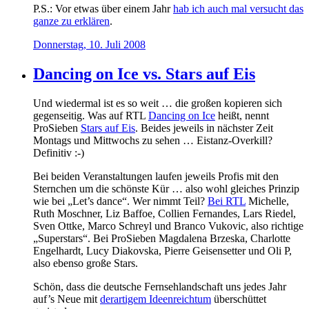
P.S.: Vor etwas über einem Jahr
hab ich auch mal versucht das
ganze zu erklären
.
Donnerstag, 10. Juli 2008
Dancing on Ice vs. Stars auf Eis
Und wiedermal ist es so weit … die großen kopieren sich
gegenseitig. Was auf RTL
Dancing on Ice
heißt, nennt
ProSieben
Stars auf Eis
. Beides jeweils in nächster Zeit
Montags und Mittwochs zu sehen … Eistanz-Overkill?
Definitiv :-)
Bei beiden Veranstaltungen laufen jeweils Profis mit den
Sternchen um die schönste Kür … also wohl gleiches Prinzip
wie bei „Let’s dance“. Wer nimmt Teil?
Bei RTL
Michelle,
Ruth Moschner, Liz Baffoe, Collien Fernandes, Lars Riedel,
Sven Ottke, Marco Schreyl und Branco Vukovic, also richtige
„Superstars“. Bei ProSieben Magdalena Brzeska, Charlotte
Engelhardt, Lucy Diakovska, Pierre Geisensetter und Oli P,
also ebenso große Stars.
Schön, dass die deutsche Fernsehlandschaft uns jedes Jahr
auf’s Neue mit
derartigem Ideenreichtum
überschüttet