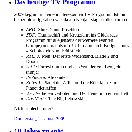
Das heutige TV Programm
2009 beginnt mit einem interessanten TV Programm. Ist mir
bisher nie aufgefallen was da am Neujahrstag so alles kommt.
ARD:
Shrek 2 und Poseidon
ZDF:
Traumschiff und Kreuzfahrt ins Glück (das
Programm für alle jenseits der werberelevanten
Gruppe) und nachts um 3 Uhr dann noch Bridget Jones
– Schokolade zum Frühstück
RTL:
X-Men: Der letzte Widerstand, Blade 2 und
Doom
Sat.1:
Forrest Gump und das Wunder von Lengede
(nunja)
ProSieben:
Alexander
Kabel 1:
Planet der Affen und die Rückkehr zum
Planet der Affen
Vox:
Verlieben verboten und Der Feind in meinem Bett
Das Vierte:
The Big Lebowski
Nicht schlecht, oder?
Donnerstag, 1. Januar 2009
10 Jahre zu spät