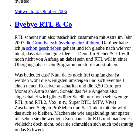
:twisted:
Mittwoch, 4. Oktober 2006
Byebye RTL & Co
RTL scheint nun also tatsächlich zusammen mit Astra im Jahr
2007
die Grundverschlüsselung einzuführen
. Darüber habe
ich ja
schon geschrieben
gehabt und ich glaube nach wie vor
nicht, dass das eine gute Idee ist. Denn ProSieben/Sat.1 will
noch nicht von Anfang an dabei sein und RTL will in einer
Übergangsphase sein Programm noch frei ausstrahlen.
Was bedeutet das? Nun, da es noch frei empfangbar ist
werden wohl die wenigsten umsteigen und sich eventuell
einen neuen Receiver anschaffen und die 3,50 Euro pro
Monat an Astra zahlen. Sobald das freie Angebot also
abgeschaltet wird gibt es über Satellit nur noch sehr wenige
RTL (und RTL2, Vox, n-tv, Super RTL, MTV, Viva)
Zuschauer. Steigen ProSieben und Sat.1 nicht mit ein wird
das auch so bleiben. Machen sie wie angekündigt nur später
mit sehen sie die wenigen Zuschauer für RTL und machen es
vielleicht doch nicht, oder sie schmeißen sich auch todesmutig
in das Schwert.