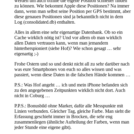
werden um auch offline die eigene Position schneller finden
zu können. Wie bekommt Apple diese Positionen? Na immer
dann, wenn man selbst seine Position per GPS bestimmt, aber
diese genauen Positionen sind ja bekanntlich nicht in dem
Log (consolidated.db) enthalten.
Alles in allem eine sehr eigenartige Datenbank. Ob so ein
Cache wirklich nötig ist? Und vor allem ob man wirklich
allen Daten vertrauen kann, wenn man jemandem
hinterherspioniert (siehe Hof)? Wie schon gesagt … sehr
eigenartig ;-)
Frohe Ostern und so und denkt nicht all zu sehr darüber nach
was eure Smartphones von euch so alles wissen und was
passiert, wenn diese Daten in die falschen Hände kommen …
P.S.: Was Hof angeht … ich und mein iPhone befanden sich
zu den angegebenen Zeitpunkten wirklich nicht dort. Auch
nicht in Coburg …
P.P.S.: Bonusbild ohne Marker, dafür alle Messpunkte mit
Linien verbunden. Gleicher Tag, gleiche Farbe. Man sieht die
Erfassung geschieht immer in Brocken, die sehr eng
zusammenliegen (ähnliche Aufteilung der Farben, wenn man
jeder Stunde eine eigene gibt).