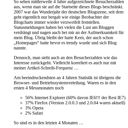
So sehen mittlerweile 4 Jahre aufgezeichnete Besucherzahlen
aus, wenn man sie auf die Startseite dieses Blogs beschränkt.
2007 war das Wunderjahr der deutschen Blogszene, seit dem
geht eigentlich nur bergab wie einige Beobachter der
Blogcharts immer wieder verzweifelt feststellen.
Statusmeldungen haben bei vielen die Lust am Bloggen
verdrängt und nagen auch bei mir an der Aufmerksamkeit für
mein Blog. Übrig bleibt der harte Kern, der auch schon
„Homepages“ hatte bevor es trendy wurde und sich Blog
nannte.
Dennoch, man sieht auch an den Besucherzahlen wie das
Interesse zurückgeht. Vielleicht korreliert es auch nur mit
meiner Artikel-Schreib-Frequenz …
Am beeindruckendsten an 4 Jahren Statistik ist übrigens die
Browser- und Betriebssystemverteilung. Waren es in den
ersten 4 Messmonaten noch
56% Internet Explorer (60% davon IE6!!! der Rest IE7)
37% Firefox (Version 2.0.0.3 und 2.0.04 waren aktuell)
3% Opera
2% Safari
So sind es in den letzten 4 Monaten …