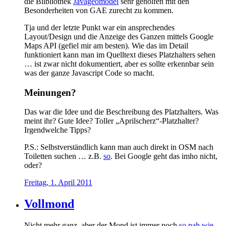
die Bilbliothek
Javageomodel
sehr geholfen mit den
Besonderheiten von GAE zurecht zu kommen.
Tja und der letzte Punkt war ein ansprechendes
Layout/Design und die Anzeige des Ganzen mittels Google
Maps API (gefiel mir am besten). Wie das im Detail
funktioniert kann man im Quelltext dieses Platzhalters sehen
… ist zwar nicht dokumentiert, aber es sollte erkennbar sein
was der ganze Javascript Code so macht.
Meinungen?
Das war die Idee und die Beschreibung des Platzhalters. Was
meint ihr? Gute Idee? Toller „Aprilscherz“-Platzhalter?
Irgendwelche Tipps?
P.S.: Selbstverständlich kann man auch direkt in OSM nach
Toiletten suchen … z.B.
so
. Bei Google geht das imho nicht,
oder?
Freitag, 1. April 2011
Vollmond
Nicht mehr ganz, aber der Mond ist immer noch
so nah wie