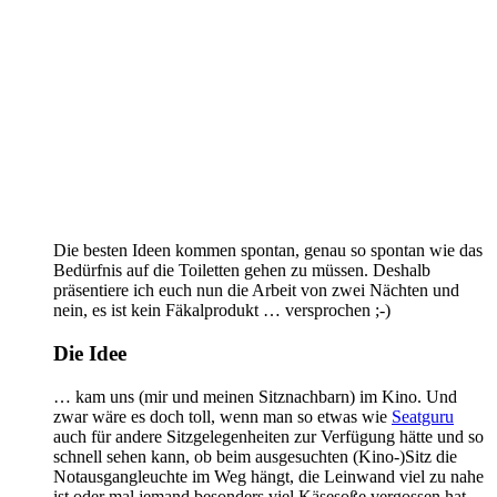
Die besten Ideen kommen spontan, genau so spontan wie das
Bedürfnis auf die Toiletten gehen zu müssen. Deshalb
präsentiere ich euch nun die Arbeit von zwei Nächten und
nein, es ist kein Fäkalprodukt … versprochen ;-)
Die Idee
… kam uns (mir und meinen Sitznachbarn) im Kino. Und
zwar wäre es doch toll, wenn man so etwas wie
Seatguru
auch für andere Sitzgelegenheiten zur Verfügung hätte und so
schnell sehen kann, ob beim ausgesuchten (Kino-)Sitz die
Notausgangleuchte im Weg hängt, die Leinwand viel zu nahe
ist oder mal jemand besonders viel Käsesoße vergossen hat