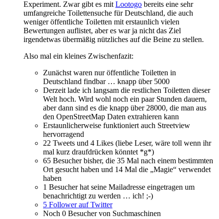
Experiment. Zwar gibt es mit
Lootogo
bereits eine sehr
umfangreiche Toilettensuche für Deutschland, die auch
weniger öffentliche Toiletten mit erstaunlich vielen
Bewertungen auflistet, aber es war ja nicht das Ziel
irgendetwas übermäßig nützliches auf die Beine zu stellen.
Also mal ein kleines Zwischenfazit:
Zunächst waren nur öffentliche Toiletten in
Deutschland findbar … knapp über 5000
Derzeit lade ich langsam die restlichen Toiletten dieser
Welt hoch. Wird wohl noch ein paar Stunden dauern,
aber dann sind es die knapp über 28000, die man aus
den OpenStreetMap Daten extrahieren kann
Erstaunlicherweise funktioniert auch Streetview
hervorragend
22 Tweets und 4 Likes (liebe Leser, wäre toll wenn ihr
mal kurz draufdrücken könntet *g*)
65 Besucher bisher, die 35 Mal nach einem bestimmten
Ort gesucht haben und 14 Mal die „Magie“ verwendet
haben
1 Besucher hat seine Mailadresse eingetragen um
benachrichtigt zu werden … ich! ;-)
5 Follower auf Twitter
Noch 0 Besucher von Suchmaschinen