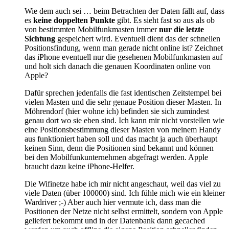
Wie dem auch sei … beim Betrachten der Daten fällt auf, dass
es
keine doppelten Punkte
gibt. Es sieht fast so aus als ob
von bestimmten Mobilfunkmasten immer
nur die letzte
Sichtung
gespeichert wird. Eventuell dient das der schnellen
Positionsfindung, wenn man gerade nicht online ist? Zeichnet
das iPhone eventuell nur die gesehenen Mobilfunkmasten auf
und holt sich danach die genauen Koordinaten online von
Apple?
Dafür sprechen jedenfalls die fast identischen Zeitstempel bei
vielen Masten und die sehr genaue Position dieser Masten. In
Möhrendorf (hier wohne ich) befinden sie sich zumindest
genau dort wo sie eben sind. Ich kann mir nicht vorstellen wie
eine Positionsbestimmung dieser Masten von meinem Handy
aus funktioniert haben soll und das macht ja auch überhaupt
keinen Sinn, denn die Positionen sind bekannt und können
bei den Mobilfunkunternehmen abgefragt werden. Apple
braucht dazu keine iPhone-Helfer.
Die Wifinetze habe ich mir nicht angeschaut, weil das viel zu
viele Daten (über 100000) sind. Ich fühle mich wie ein kleiner
Wardriver ;-) Aber auch hier vermute ich, dass man die
Positionen der Netze nicht selbst ermittelt, sondern von Apple
geliefert bekommt und in der Datenbank dann gecached