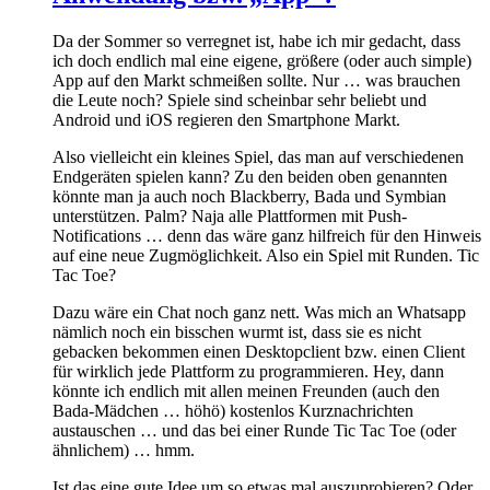
Da der Sommer so verregnet ist, habe ich mir gedacht, dass
ich doch endlich mal eine eigene, größere (oder auch simple)
App auf den Markt schmeißen sollte. Nur … was brauchen
die Leute noch? Spiele sind scheinbar sehr beliebt und
Android und iOS regieren den Smartphone Markt.
Also vielleicht ein kleines Spiel, das man auf verschiedenen
Endgeräten spielen kann? Zu den beiden oben genannten
könnte man ja auch noch Blackberry, Bada und Symbian
unterstützen. Palm? Naja alle Plattformen mit Push-
Notifications … denn das wäre ganz hilfreich für den Hinweis
auf eine neue Zugmöglichkeit. Also ein Spiel mit Runden. Tic
Tac Toe?
Dazu wäre ein Chat noch ganz nett. Was mich an Whatsapp
nämlich noch ein bisschen wurmt ist, dass sie es nicht
gebacken bekommen einen Desktopclient bzw. einen Client
für wirklich jede Plattform zu programmieren. Hey, dann
könnte ich endlich mit allen meinen Freunden (auch den
Bada-Mädchen … höhö) kostenlos Kurznachrichten
austauschen … und das bei einer Runde Tic Tac Toe (oder
ähnlichem) … hmm.
Ist das eine gute Idee um so etwas mal auszuprobieren? Oder