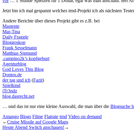
vor
… 1 Stunde Spielzeit für 1 Dollar, egal was man anschaut. Bei A
Jetzt bin ich mal gespannt welches trnd-Projekt ich als nächsten Test
Andere Berichte über dieses Projekt gibt es z.B. bei
Mastente
Mar-Tina
Daily Fraggle
Bloggoskop
Frank Sesselmann
Matthias Sigmund
.campino2k’s kopfgeburt
Agenturblog
God Loves This Blog
Dontos.de
der tag und ich
(
Fazit
)
Spielkind
iTr3ndz
blog.dasrecht.net
… und das ist nur eine kleine Auswahl, die man über die
Blogsuche b
Amango
Blogs
Filme
Flatrate
trnd
Video on demand
←
Cruise Missile auf Google Maps
Heute Abend Switch anschauen!
→