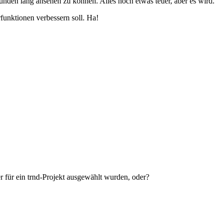
unden lang ansehen zu können. Alles noch etwas teuer, aber es wird.
rfunktionen verbessern soll. Ha!
r für ein trnd-Projekt ausgewählt wurden, oder?