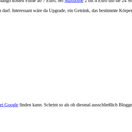
mango kosten Filme ab 7 Euro, bei
Maxdome
2 bis 4 Euro um sie 24 St
en darf. Interessant wäre da Upgrade, ein Getränk, das bestimmte Körpe
ei Google
finden kann. Scheint so als ob diesmal ausschließlich Blogge