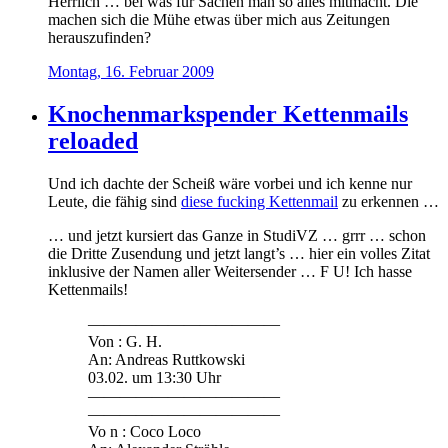
Herrlich … bei was für Sachen man so alles mitmacht. Die
machen sich die Mühe etwas über mich aus Zeitungen
herauszufinden?
Montag, 16. Februar 2009
Knochenmarkspender Kettenmails
reloaded
Und ich dachte der Scheiß wäre vorbei und ich kenne nur
Leute, die fähig sind
diese fucking Kettenmail
zu erkennen …
… und jetzt kursiert das Ganze in StudiVZ … grrr … schon
die Dritte Zusendung und jetzt langt’s … hier ein volles Zitat
inklusive der Namen aller Weitersender … F U! Ich hasse
Kettenmails!
————————————
Von : G. H.
An: Andreas Ruttkowski
03.02. um 13:30 Uhr
————————————
————————————
Vo n : Coco Loco