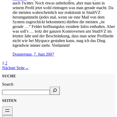
auch Twitter. Noch etwas unbeholfen, aber man kann in
seinem Profil jetzt wohl eintragen was man gerade macht. Da
die meisten wahrscheinlich nur reaktionär in StudiVZ
herumgammeln (jedes mal, wenn sie eine Mail von dem
System zugeschickt bekommen) dürften die meisten „ist
gerade …“ Felder hoffnungslos veraltete Infos enthalten. Aber
was soll’s … trotz der ganzen Kontroversen um StudiVZ im
letzten Jahr und der Beschränkung, dass man seine Profilseite
nicht wie bei Myspace gestalten kann, mag ich das Ding
irgendwie immer mehr. Verdammt!
Donnerstag, 7. Juni 2007
1
2
Nächste Seite
→
SUCHE
Search
SEITEN