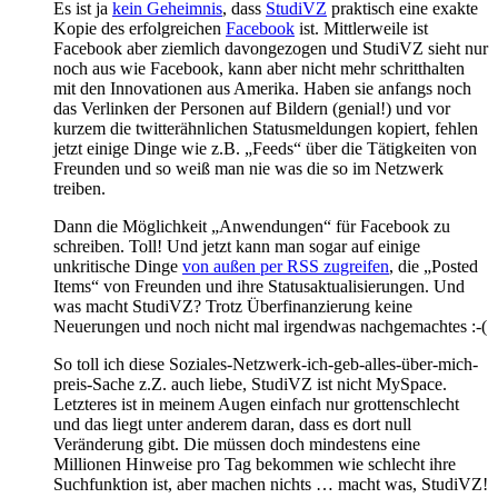
Es ist ja
kein Geheimnis
, dass
StudiVZ
praktisch eine exakte
Kopie des erfolgreichen
Facebook
ist. Mittlerweile ist
Facebook aber ziemlich davongezogen und StudiVZ sieht nur
noch aus wie Facebook, kann aber nicht mehr schritthalten
mit den Innovationen aus Amerika. Haben sie anfangs noch
das Verlinken der Personen auf Bildern (genial!) und vor
kurzem die twitterähnlichen Statusmeldungen kopiert, fehlen
jetzt einige Dinge wie z.B. „Feeds“ über die Tätigkeiten von
Freunden und so weiß man nie was die so im Netzwerk
treiben.
Dann die Möglichkeit „Anwendungen“ für Facebook zu
schreiben. Toll! Und jetzt kann man sogar auf einige
unkritische Dinge
von außen per RSS zugreifen
, die „Posted
Items“ von Freunden und ihre Statusaktualisierungen. Und
was macht StudiVZ? Trotz Überfinanzierung keine
Neuerungen und noch nicht mal irgendwas nachgemachtes :-(
So toll ich diese Soziales-Netzwerk-ich-geb-alles-über-mich-
preis-Sache z.Z. auch liebe, StudiVZ ist nicht MySpace.
Letzteres ist in meinem Augen einfach nur grottenschlecht
und das liegt unter anderem daran, dass es dort null
Veränderung gibt. Die müssen doch mindestens eine
Millionen Hinweise pro Tag bekommen wie schlecht ihre
Suchfunktion ist, aber machen nichts … macht was, StudiVZ!