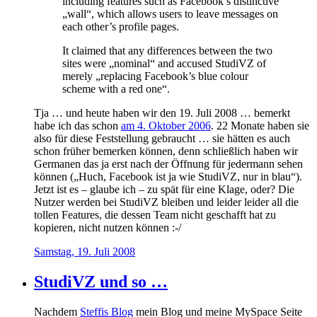
including features such as Facebook’s distinctive
„wall“, which allows users to leave messages on
each other’s profile pages.
It claimed that any differences between the two
sites were „nominal“ and accused StudiVZ of
merely „replacing Facebook’s blue colour
scheme with a red one“.
Tja … und heute haben wir den 19. Juli 2008 … bemerkt
habe ich das schon
am 4. Oktober 2006
. 22 Monate haben sie
also für diese Feststellung gebraucht … sie hätten es auch
schon früher bemerken können, denn schließlich haben wir
Germanen das ja erst nach der Öffnung für jedermann sehen
können („Huch, Facebook ist ja wie StudiVZ, nur in blau“).
Jetzt ist es – glaube ich – zu spät für eine Klage, oder? Die
Nutzer werden bei StudiVZ bleiben und leider leider all die
tollen Features, die dessen Team nicht geschafft hat zu
kopieren, nicht nutzen können :-/
Samstag, 19. Juli 2008
StudiVZ und so …
Nachdem
Steffis Blog
mein Blog und meine MySpace Seite