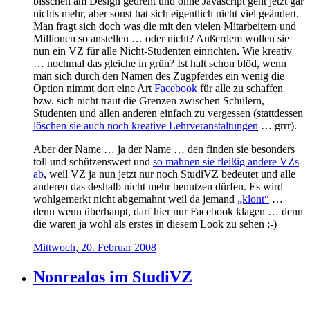
bisschen am Design gedreht und ohne Javascript geht jetzt gar
nichts mehr, aber sonst hat sich eigentlich nicht viel geändert.
Man fragt sich doch was die mit den vielen Mitarbeitern und
Millionen so anstellen … oder nicht? Außerdem wollen sie
nun ein VZ für alle Nicht-Studenten einrichten. Wie kreativ
… nochmal das gleiche in grün? Ist halt schon blöd, wenn
man sich durch den Namen des Zugpferdes ein wenig die
Option nimmt dort eine Art
Facebook
für alle zu schaffen
bzw. sich nicht traut die Grenzen zwischen Schülern,
Studenten und allen anderen einfach zu vergessen (stattdessen
löschen sie auch noch kreative Lehrveranstaltungen
… grrr).
Aber der Name … ja der Name … den finden sie besonders
toll und schützenswert und
so mahnen sie fleißig andere VZs
ab
, weil VZ ja nun jetzt nur noch StudiVZ bedeutet und alle
anderen das deshalb nicht mehr benutzen dürfen. Es wird
wohlgemerkt nicht abgemahnt weil da jemand
„klont“
…
denn wenn überhaupt, darf hier nur Facebook klagen … denn
die waren ja wohl als erstes in diesem Look zu sehen ;-)
Mittwoch, 20. Februar 2008
Nonrealos im StudiVZ