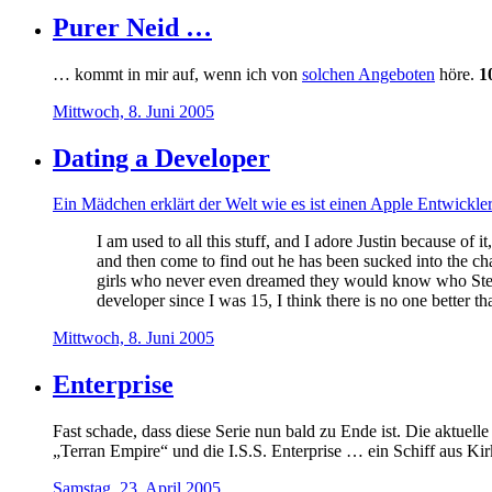
Purer Neid …
… kommt in mir auf, wenn ich von
solchen Angeboten
höre.
1
Mittwoch, 8. Juni 2005
Dating a Developer
Ein Mädchen erklärt der Welt wie es ist einen Apple Entwickle
I am used to all this stuff, and I adore Justin because of
and then come to find out he has been sucked into the c
girls who never even dreamed they would know who Steve 
developer since I was 15, I think there is no one better 
Mittwoch, 8. Juni 2005
Enterprise
Fast schade, dass diese Serie nun bald zu Ende ist. Die aktuelle
„Terran Empire“ und die I.S.S. Enterprise … ein Schiff aus Kirk
Samstag, 23. April 2005