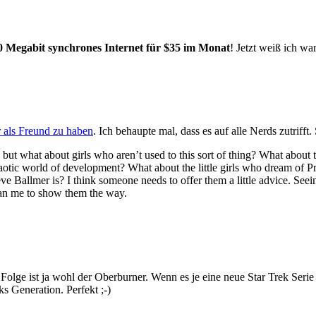
0 Megabit synchrones Internet für $35 im Monat
! Jetzt weiß ich w
r als Freund zu haben
. Ich behaupte mal, dass es auf alle Nerds zutrifft.
 it, but what about girls who aren’t used to this sort of thing? What abo
haotic world of development? What about the little girls who dream of
Ballmer is? I think someone needs to offer them a little advice. Seein
than me to show them the way.
 Folge ist ja wohl der Oberburner. Wenn es je eine neue Star Trek Serie
s Generation. Perfekt ;-)