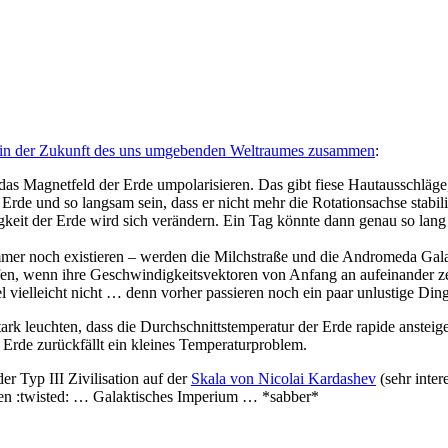
se in der Zukunft des uns umgebenden Weltraumes zusammen
:
 das Magnetfeld der Erde umpolarisieren. Das gibt fiese Hautausschläg
Erde und so langsam sein, dass er nicht mehr die Rotationsachse stabi
igkeit der Erde wird sich verändern. Ein Tag könnte dann genau so lan
immer noch existieren – werden die Milchstraße und die Andromeda Gala
treffen, wenn ihre Geschwindigkeitsvektoren von Anfang an aufeinander
vielleicht nicht … denn vorher passieren noch ein paar unlustige Ding
ark leuchten, dass die Durchschnittstemperatur der Erde rapide anstei
 Erde zurückfällt ein kleines Temperaturproblem.
er Typ III Zivilisation auf der
Skala von Nicolai Kardashev
(sehr inter
ben :twisted: … Galaktisches Imperium … *sabber*